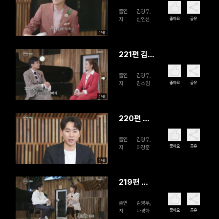
인선
출연
김영우,
좋아요
공유
자
신인선
39분
221편 김소
임
출연
김영우,
좋아요
공유
자
김소임
39분
220편 이
강훈
출연
김영우,
좋아요
공유
자
이강훈
39분
219편 나
경화
출연
김영우,
좋아요
공유
자
나경화