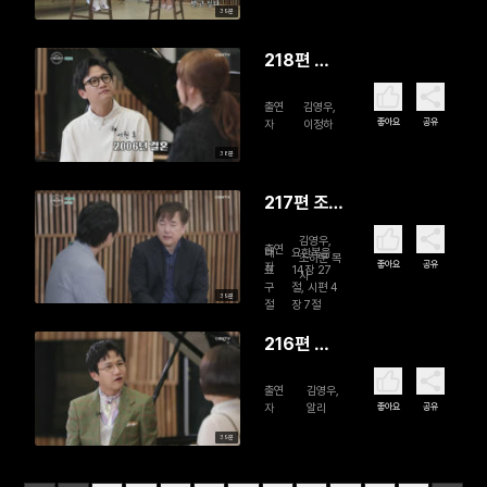
39분
218편 이
정하
출연
김영우,
좋아요
공유
자
이정하
38분
217편 조하
문 목사
김영우,
출연
대
요한복음
조하문 목
좋아요
공유
자
표
14장 27
사
구
절, 시편 4
39분
절
장 7절
216편 알
리
출연
김영우,
좋아요
공유
자
알리
39분