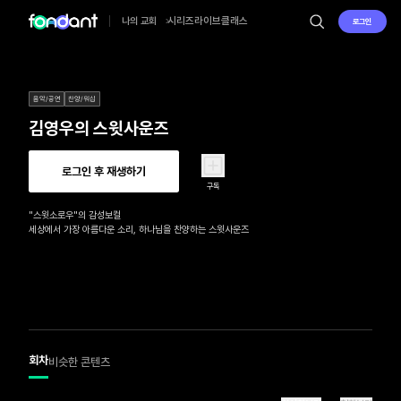
시리즈
라이브
클래스
나의 교회
로그인
음악/공연
찬양/워십
김영우의 스윗사운즈
로그인 후 재생하기
구독
"스윗소로우"의 감성보컬 

세상에서 가장 아름다운 소리, 하나님을 찬양하는 스윗사운즈
회차
비슷한 콘텐츠