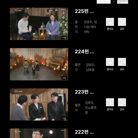
최신화부터
첫화부터
225편 김
영우, 정다
출
김영우, 정
운/제이레
연
다운/제이
좋아요
공유
자
레빗
빗
44분
224편 남
에셀
출연
김영우,
좋아요
공유
자
남에셀
40분
223편 모
노클래즘
김영우,
출연
모노클래
좋아요
공유
자
즘
39분
222편 신