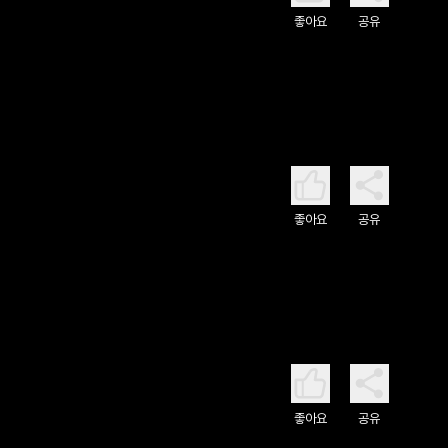
좋아요
공유
좋아요
공유
좋아요
공유