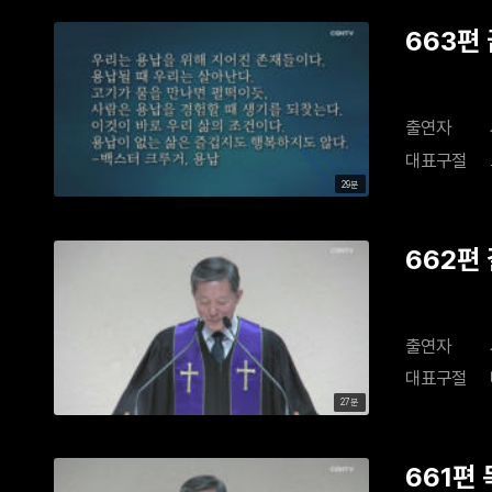
663편
출연자
대표구절
29분
662편
출연자
대표구절
27분
661편