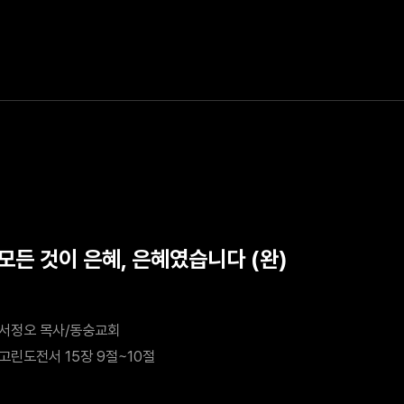
 모든 것이 은혜, 은혜였습니다 (완)
서정오 목사/동숭교회
고린도전서 15장 9절~10절