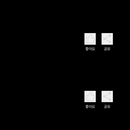
좋아요
공유
좋아요
공유