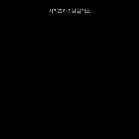
시리즈
라이브
클래스