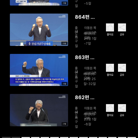
구
~5절
31분
절
864편 좋
은 무화과
출
이동원 목
한 광주리
대
연
사/지구촌
예레미야
좋아요
공유
표
자
교회
의 소망
24장 1절
구
~7절
32분
절
863편 거
짓된 꿈과
출
이동원 목
참된 꿈
대
연
사/지구촌
예레미야
좋아요
공유
표
자
교회
23장 25
구
절~32절
31분
절
862편 마
침내 오실
출
이동원 목
의로운 왕
대
연
사/지구촌
예레미야
좋아요
공유
표
자
교회
23장 1절
구
~8절
27분
절