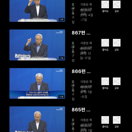
배 생활의
출
이동원 목
반전
대
연
사/지구촌
예레미야
좋아요
공유
표
자
교회
29장 4절
구
~7절
29분
절
867편 나
무 멍에 대
출
이동원 목
신 쇠 멍에
대
연
사/지구촌
예레미야
좋아요
공유
표
자
교회
를!
28장 12
구
절~17절
31분
절
866편 줄
과 멍에를
출
이동원 목
목에 걸고
대
연
사/지구촌
예레미야
좋아요
공유
표
자
교회
섬겨라
27장 1절
구
~8절
33분
절
865편 70
년 유배의
출
이동원 목
레슨
대
연
사/지구촌
예레미야
좋아요
공유
표
자
교회
25장 1절