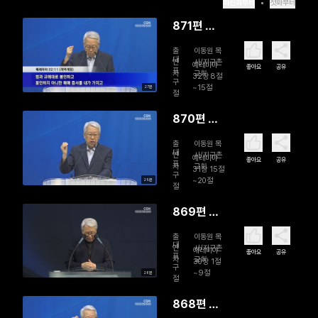
최신화부터
첫화부터
871편 미
래에 투자
출
이동원 목
하라
대
연
사/지구촌
예레미야
좋아요
공유
표
자
교회
32장 8절
구
~15절
27분
절
870편 라
헬이여, 눈
출
이동원 목
물을 멈추
대
연
사/지구촌
예레미야
좋아요
공유
표
자
교회
어라
31장 15절
구
~20절
29분
절
869편 멍
에를 꺾고
출
이동원 목
포박에서
대
연
사/지구촌
예레미야
좋아요
공유
표
자
교회
자유하리라
30장 1절
구
~9절
28분
절
868편 유