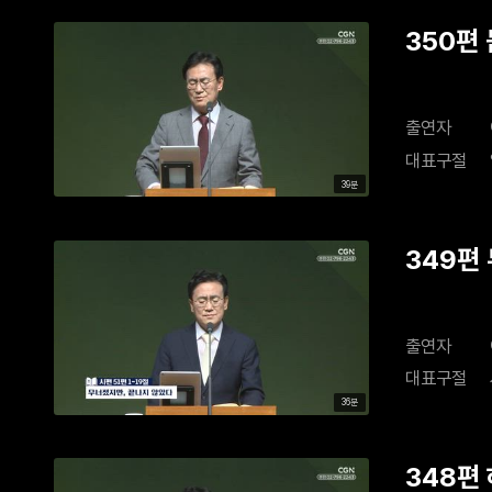
350편
출연자
대표구절
39분
349편
출연자
대표구절
36분
348편