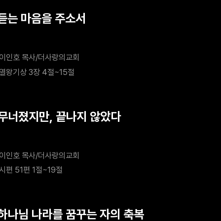
 듣는 마음을 주소서
이인호 목사/더사랑의교회
열왕기상 3장 4절~15절
 무너졌지만, 끝나지 않았다
이인호 목사/더사랑의교회
시편 51편 1절~19절
 하나님 나라를 꿈꾸는 자의 축복