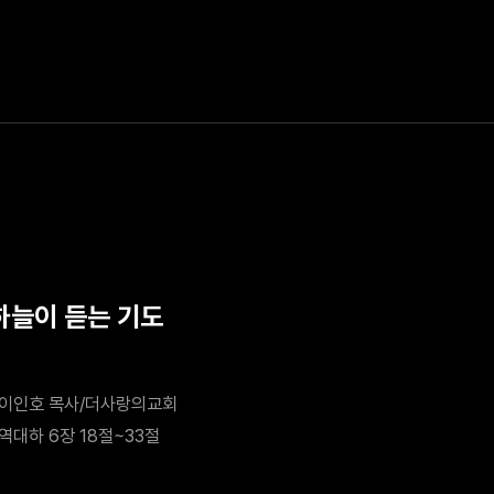
 하늘이 듣는 기도
이인호 목사/더사랑의교회
역대하 6장 18절~33절