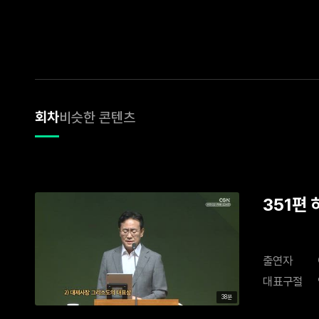
회차
비슷한 콘텐츠
351편
출연자
대표구절
38분