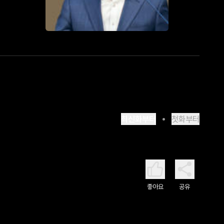
최신화부터
첫화부터
좋아요
공유