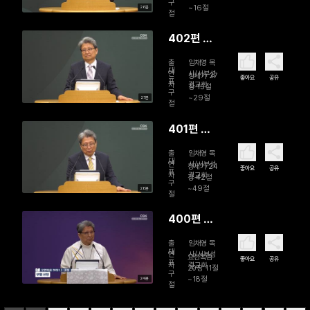
구
~16절
26분
절
402편 희
망의 상자
출
임채영 목
대
연
사/서부성
창세기 27
좋아요
공유
표
자
결교회
장 15절
구
~29절
27분
절
401편 선
택이 아니
출
임채영 목
라 인도입
대
연
사/서부성
창세기 24
좋아요
공유
표
자
결교회
니다
장 42절
구
~49절
28분
절
400편 부
활 신앙
출
임채영 목
대
연
사/서부성
요한복음
좋아요
공유
표
자
결교회
20장 11절
구
~18절
24분
절