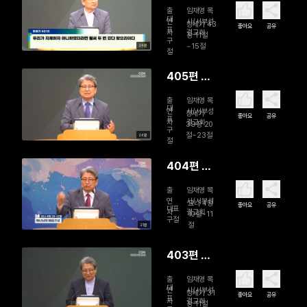
묵도 하나
출
임채영 목
님이 일하
대
연
사/서부성
창세기 43
좋아요
공유
표
자
결교회
시는 자리
장 11절
구
~15절
24분
입니다
절
405편 진
짜 모태신
출
임채영 목
앙
대
연
사/서부성
창세기
좋아요
공유
표
자
결교회
39장 20
구
절~23절
26분
절
404편 하
나님의 마
출
임채영 목
음으로
연
사/서부성
요나 4장
좋아요
공유
대표
자
결교회
10절~11
구절
절
21분
403편 벧
엘로 돌아
출
임채영 목
가자
대
연
사/서부성
창세기 31
좋아요
공유
표
자
결교회
장 11절