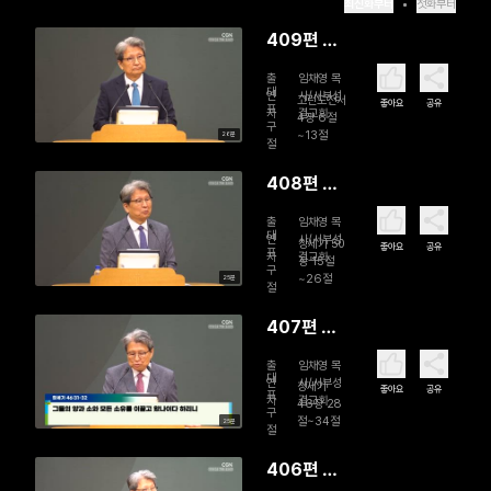
최신화부터
첫화부터
409편 자
기 증명
출
임채영 목
대
연
사/서부성
고린도전서
좋아요
공유
표
자
결교회
4장 6절
구
~13절
26분
절
408편 끝
나지 않은
출
임채영 목
이야기
대
연
사/서부성
창세기 50
좋아요
공유
표
자
결교회
장 15절
구
~26절
25분
절
407편 고
센으로
출
임채영 목
대
연
사/서부성
창세기
좋아요
공유
표
자
결교회
46장 28
구
절~34절
25분
절
406편 침