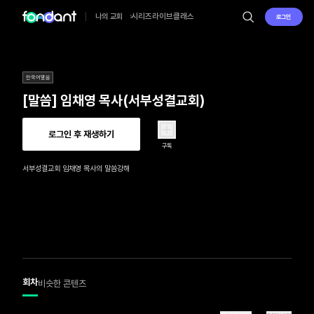
시리즈
라이브
클래스
나의 교회
로그인
한국어말씀
[말씀] 임채영 목사(서부성결교회)
로그인 후 재생하기
구독
서부성결교회 임채영 목사의 말씀강해
회차
비슷한 콘텐츠