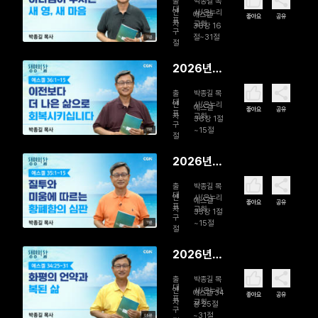
출
박종길 목
일 하나님
대
연
사/온누리
에스겔
좋아요
공유
표
자
교회
이 주시는
36장 16
구
절~31절
11분
새 영, 새 마
절
음
2026년
08월 05
출
박종길 목
일 이전보
대
연
사/온누리
에스겔
좋아요
공유
표
자
교회
다 더 나은
36장 1절
구
~15절
11분
삶으로 회
절
복시킵니다
2026년
08월 04
출
박종길 목
일 질투와
대
연
사/온누리
에스겔
좋아요
공유
표
자
교회
미움에 따
35장 1절
구
~15절
11분
르는 황폐
절
함의 심판
2026년
08월 03
출
박종길 목
일 화평의
대
연
사/온누리
에스겔 34
좋아요
공유
표
자
교회
언약과 복
장 25절
구
~31절
09분