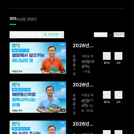
회차
비슷한 콘텐츠
[큐티] 생명의 삶
총 2618편
최신화부터
첫화부터
2026년
08월 08
출
박종길 목
일 절망에
대
연
사/온누리
에스겔 37
좋아요
공유
표
자
교회
서 일으키
장 1절
구
~14절
11분
는 하나님
절
의 영
2026년
08월 07
출
박종길 목
일 에덴동
대
연
사/온누리
에스겔
좋아요
공유
표
자
교회
산처럼 회
36장 32
구
절~38절
10분
복시키시는
절
은혜
2026년
08월 06