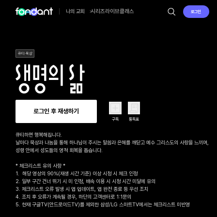
시리즈
라이브
클래스
나의 교회
로그인
큐티·묵상
로그인 후 재생하기
구독
통독표
큐티하면 행복해집니다.

날마다 묵상과 나눔을 통해 하나님이 주시는 말씀과 은혜를 깨닫고 예수 그리스도의 사랑을 느끼며, 

성령 안에서 성도들의 영적 회복을 돕습니다.

* 체크리스트 유의 사항 *

1.  해당 영상의 90%(재생 시간 기준) 이상 시청 시 체크 인정

2. 일부 구간 건너 뛰기 시 미 인정, 배속 이용 시 시청 시간 미달에 유의

3. 체크리스트 오류 발생 시 앱 업데이트, 앱 완전 종료 등 우선 조치

4. 조치 후 오류가 계속될 경우, 하단의 고객센터로 1:1문의 

5. 현재 구글TV(안드로이드TV)를 제외한 삼성/LG 스마트TV에서는 체크리스트 미반영