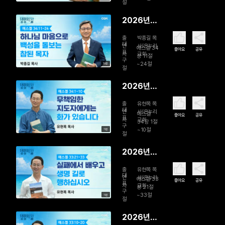
된 삶
절
2026년
08월 02
출
박종길 목
일 하나님
대
연
사/온누리
에스겔 34
좋아요
공유
표
자
교회
마음으로
장 11절
구
~24절
10분
백성을 돌
절
보는 참된
2026년
목자
08월 01일
출
유현목 목
무책임한
대
연
사/온누리
에스겔
좋아요
공유
표
자
교회
지도자에게
34장 1절
구
~10절
11분
는 화가 있
절
습니다
2026년
07월 31일
출
유현목 목
실패에서
대
연
사/온누리
에스겔 33
좋아요
공유
표
자
교회
배우고 생
장 21절
구
~33절
11분
명 길로 행
절
하십시오
2026년