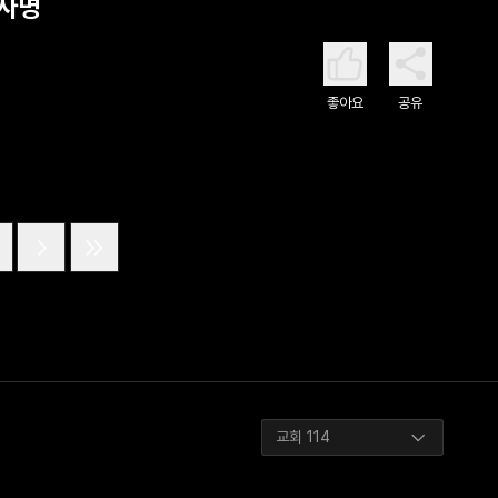
 사명
좋아요
공유
교회 114