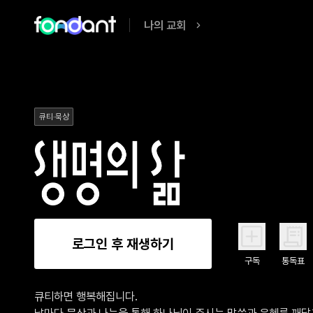
나의 교회
큐티·묵상
로그인 후 재생하기
구독
통독표
큐티하면 행복해집니다.

날마다 묵상과 나눔을 통해 하나님이 주시는 말씀과 은혜를 깨닫고