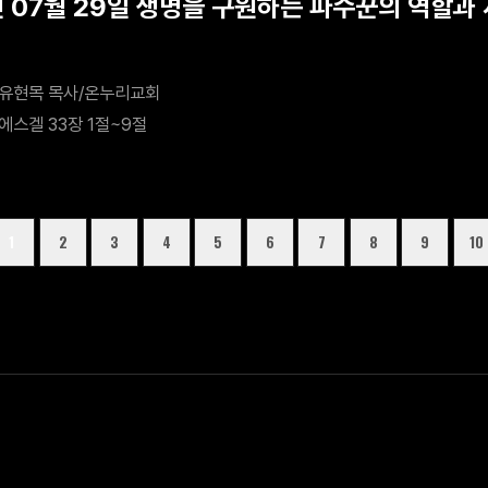
년 07월 29일 생명을 구원하는 파수꾼의 역할과
유현목 목사/온누리교회
에스겔 33장 1절~9절
1
2
3
4
5
6
7
8
9
10