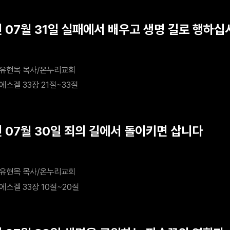
년 07월 31일 실패에서 배우고 생명 길로 행하십
유현목 목사/온누리교회
에스겔 33장 21절~33절
년 07월 30일 죄의 길에서 돌이키면 삽니다
유현목 목사/온누리교회
에스겔 33장 10절~20절