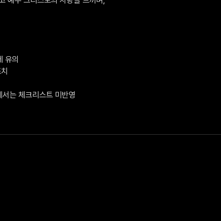
 유의

치

V에서는 체크리스트 미반영