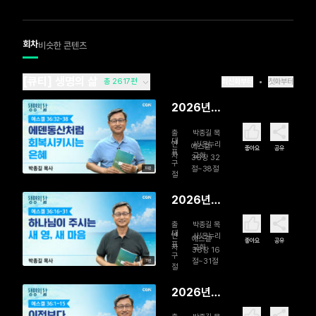
회차
비슷한 콘텐츠
[큐티] 생명의 삶
총 2617편
최신화부터
첫화부터
2026년
08월 07
출
박종길 목
일 에덴동
대
연
사/온누리
에스겔
좋아요
공유
표
자
교회
산처럼 회
36장 32
구
절~38절
10분
복시키시는
절
은혜
2026년
08월 06
출
박종길 목
일 하나님
대
연
사/온누리
에스겔
좋아요
공유
표
자
교회
이 주시는
36장 16
구
절~31절
11분
새 영, 새 마
절
음
2026년
08월 05