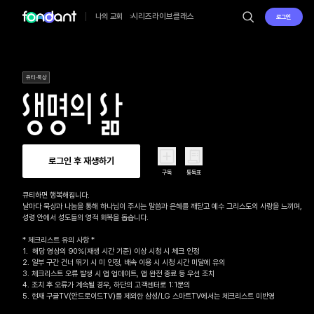
시리즈
라이브
클래스
나의 교회
로그인
큐티·묵상
로그인 후 재생하기
구독
통독표
큐티하면 행복해집니다.

날마다 묵상과 나눔을 통해 하나님이 주시는 말씀과 은혜를 깨닫고 예수 그리스도의 사랑을 느끼며, 

성령 안에서 성도들의 영적 회복을 돕습니다.

* 체크리스트 유의 사항 *

1.  해당 영상의 90%(재생 시간 기준) 이상 시청 시 체크 인정

2. 일부 구간 건너 뛰기 시 미 인정, 배속 이용 시 시청 시간 미달에 유의

3. 체크리스트 오류 발생 시 앱 업데이트, 앱 완전 종료 등 우선 조치

4. 조치 후 오류가 계속될 경우, 하단의 고객센터로 1:1문의 

5. 현재 구글TV(안드로이드TV)를 제외한 삼성/LG 스마트TV에서는 체크리스트 미반영