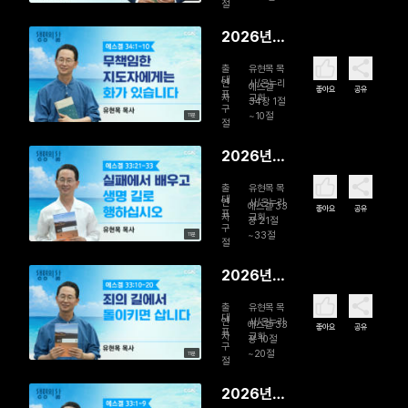
백성을 돌
절
보는 참된
2026년
목자
08월 01일
출
유현목 목
무책임한
대
연
사/온누리
에스겔
좋아요
공유
표
자
교회
지도자에게
34장 1절
구
~10절
11분
는 화가 있
절
습니다
2026년
07월 31일
출
유현목 목
실패에서
대
연
사/온누리
에스겔 33
좋아요
공유
표
자
교회
배우고 생
장 21절
구
~33절
11분
명 길로 행
절
하십시오
2026년
07월 30
출
유현목 목
일 죄의 길
대
연
사/온누리
에스겔 33
좋아요
공유
표
자
교회
에서 돌이
장 10절
구
~20절
11분
키면 삽니
절
다
2026년