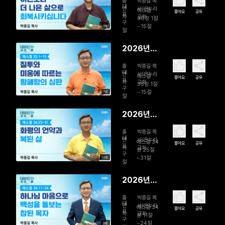
출
박종길 목
일 이전보
대
연
사/온누리
에스겔
좋아요
공유
표
자
교회
다 더 나은
36장 1절
구
~15절
11분
삶으로 회
절
복시킵니다
2026년
08월 04
출
박종길 목
일 질투와
대
연
사/온누리
에스겔
좋아요
공유
표
자
교회
미움에 따
35장 1절
구
~15절
11분
르는 황폐
절
함의 심판
2026년
08월 03
출
박종길 목
일 화평의
대
연
사/온누리
에스겔 34
좋아요
공유
표
자
교회
언약과 복
장 25절
구
~31절
09분
된 삶
절
2026년
08월 02
출
박종길 목
일 하나님
대
연
사/온누리
에스겔 34
좋아요
공유
표
자
교회
마음으로
장 11절
구
~24절
10분