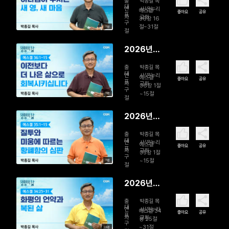
출
박종길 목
일 하나님
대
연
사/온누리
에스겔
좋아요
공유
표
자
교회
이 주시는
36장 16
구
절~31절
11분
새 영, 새 마
절
음
2026년
08월 05
출
박종길 목
일 이전보
대
연
사/온누리
에스겔
좋아요
공유
표
자
교회
다 더 나은
36장 1절
구
~15절
11분
삶으로 회
절
복시킵니다
2026년
08월 04
출
박종길 목
일 질투와
대
연
사/온누리
에스겔
좋아요
공유
표
자
교회
미움에 따
35장 1절
구
~15절
11분
르는 황폐
절
함의 심판
2026년
08월 03
출
박종길 목
일 화평의
대
연
사/온누리
에스겔 34
좋아요
공유
표
자
교회
언약과 복
장 25절
구
~31절
09분