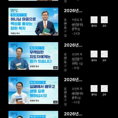
된 삶
절
2026년
08월 02
출
박종길 목
일 하나님
대
연
사/온누리
에스겔 34
좋아요
공유
표
자
교회
마음으로
장 11절
구
~24절
10분
백성을 돌
절
보는 참된
2026년
목자
08월 01일
출
유현목 목
무책임한
대
연
사/온누리
에스겔
좋아요
공유
표
자
교회
지도자에게
34장 1절
구
~10절
11분
는 화가 있
절
습니다
2026년
07월 31일
출
유현목 목
실패에서
대
연
사/온누리
에스겔 33
좋아요
공유
표
자
교회
배우고 생
장 21절
구
~33절
11분
명 길로 행
절
하십시오
2026년