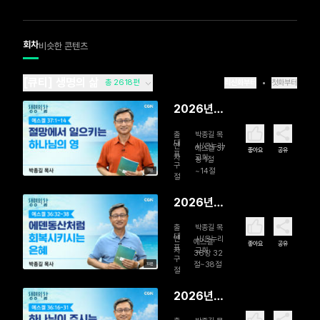
회차
비슷한 콘텐츠
[큐티] 생명의 삶
총 2618편
최신화부터
첫화부터
2026년
08월 08
출
박종길 목
일 절망에
대
연
사/온누리
에스겔 37
좋아요
공유
표
자
교회
서 일으키
장 1절
구
~14절
11분
는 하나님
절
의 영
2026년
08월 07
출
박종길 목
일 에덴동
대
연
사/온누리
에스겔
좋아요
공유
표
자
교회
산처럼 회
36장 32
구
절~38절
10분
복시키시는
절
은혜
2026년
08월 06