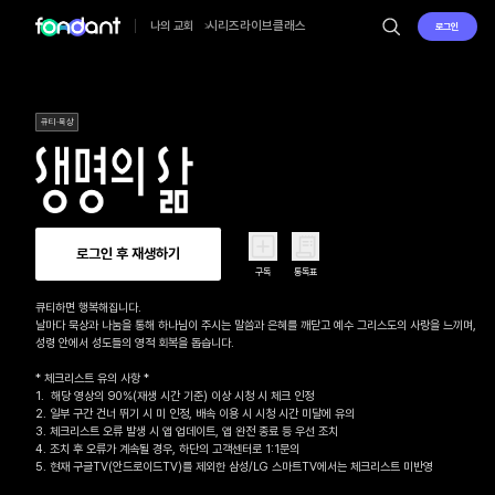
시리즈
라이브
클래스
나의 교회
로그인
큐티·묵상
로그인 후 재생하기
구독
통독표
큐티하면 행복해집니다.

날마다 묵상과 나눔을 통해 하나님이 주시는 말씀과 은혜를 깨닫고 예수 그리스도의 사랑을 느끼며, 

성령 안에서 성도들의 영적 회복을 돕습니다.

* 체크리스트 유의 사항 *

1.  해당 영상의 90%(재생 시간 기준) 이상 시청 시 체크 인정

2. 일부 구간 건너 뛰기 시 미 인정, 배속 이용 시 시청 시간 미달에 유의

3. 체크리스트 오류 발생 시 앱 업데이트, 앱 완전 종료 등 우선 조치

4. 조치 후 오류가 계속될 경우, 하단의 고객센터로 1:1문의 

5. 현재 구글TV(안드로이드TV)를 제외한 삼성/LG 스마트TV에서는 체크리스트 미반영