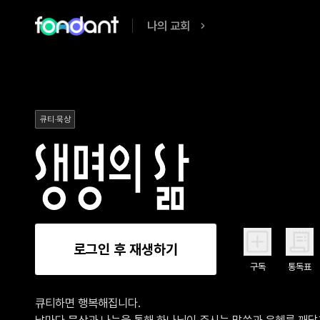
나의 교회
큐티·묵상
로그인 후 재생하기
구독
통독표
큐티하면 행복해집니다.

날마다 묵상과 나눔을 통해 하나님이 주시는 말씀과 은혜를 깨닫고