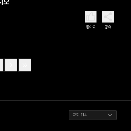
시오
좋아요
공유
교회 114