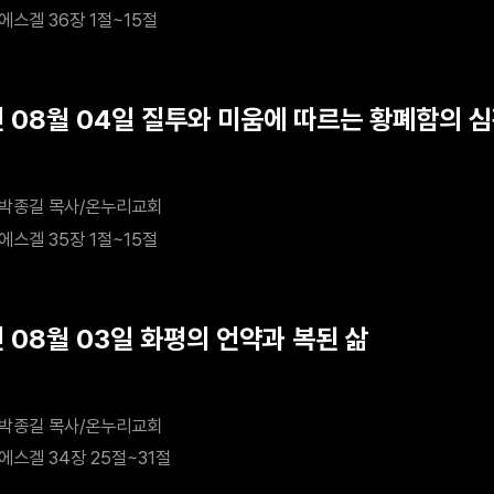
에스겔 36장 1절~15절
년 08월 04일 질투와 미움에 따르는 황폐함의 
박종길 목사/온누리교회
에스겔 35장 1절~15절
년 08월 03일 화평의 언약과 복된 삶
박종길 목사/온누리교회
에스겔 34장 25절~31절