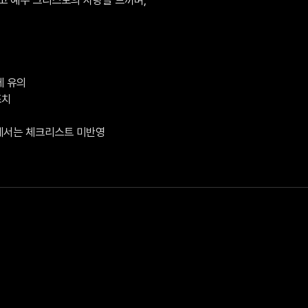
 유의

치

V에서는 체크리스트 미반영