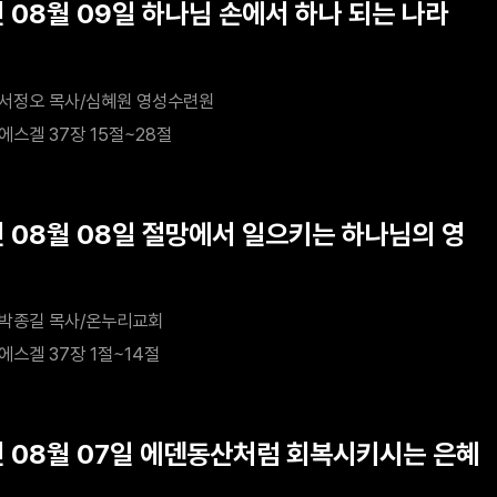
년 08월 09일 하나님 손에서 하나 되는 나라
서정오 목사/심혜원 영성수련원
에스겔 37장 15절~28절
년 08월 08일 절망에서 일으키는 하나님의 영
박종길 목사/온누리교회
에스겔 37장 1절~14절
년 08월 07일 에덴동산처럼 회복시키시는 은혜