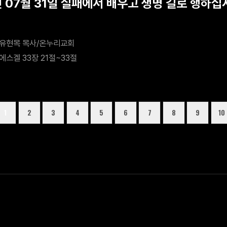
년 07월 31일 실패에서 배우고 생명 길로 행하십
유현목 목사/온누리교회
에스겔 33장 21절~33절
1
2
3
4
5
6
7
8
9
10