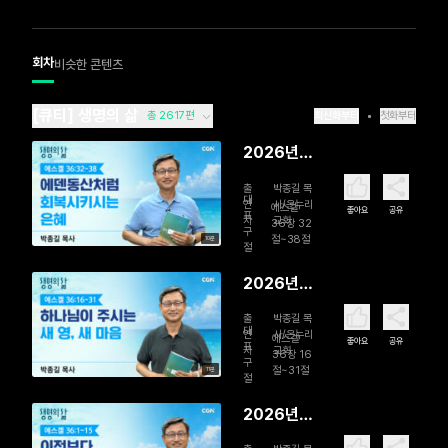
회차
비슷한 콘텐츠
[큐티] 생명의 삶
총 2617편
최신화부터
첫화부터
2026년
08월 07
출
박종길 목
일 에덴동
대
연
사/온누리
에스겔
좋아요
공유
표
자
교회
산처럼 회
36장 32
구
절~38절
10분
복시키시는
절
은혜
2026년
08월 06
출
박종길 목
일 하나님
대
연
사/온누리
에스겔
좋아요
공유
표
자
교회
이 주시는
36장 16
구
절~31절
11분
새 영, 새 마
절
음
2026년
08월 05