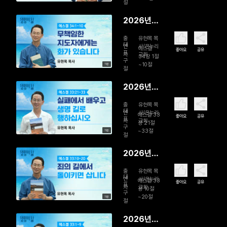
백성을 돌
절
보는 참된
2026년
목자
08월 01일
출
유현목 목
무책임한
대
연
사/온누리
에스겔
좋아요
공유
표
자
교회
지도자에게
34장 1절
구
~10절
11분
는 화가 있
절
습니다
2026년
07월 31일
출
유현목 목
실패에서
대
연
사/온누리
에스겔 33
좋아요
공유
표
자
교회
배우고 생
장 21절
구
~33절
11분
명 길로 행
절
하십시오
2026년
07월 30
출
유현목 목
일 죄의 길
대
연
사/온누리
에스겔 33
좋아요
공유
표
자
교회
에서 돌이
장 10절
구
~20절
11분
키면 삽니
절
다
2026년