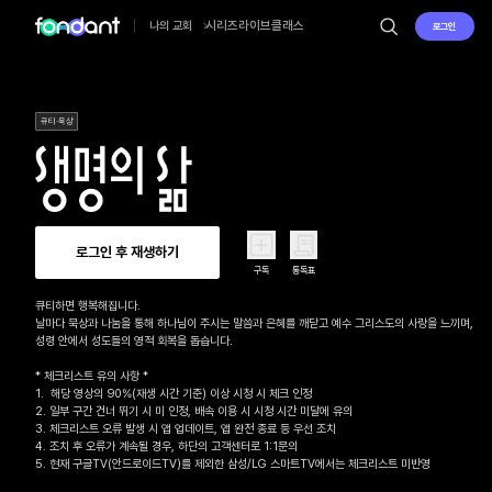
시리즈
라이브
클래스
나의 교회
로그인
큐티·묵상
로그인 후 재생하기
구독
통독표
큐티하면 행복해집니다.

날마다 묵상과 나눔을 통해 하나님이 주시는 말씀과 은혜를 깨닫고 예수 그리스도의 사랑을 느끼며, 

성령 안에서 성도들의 영적 회복을 돕습니다.

* 체크리스트 유의 사항 *

1.  해당 영상의 90%(재생 시간 기준) 이상 시청 시 체크 인정

2. 일부 구간 건너 뛰기 시 미 인정, 배속 이용 시 시청 시간 미달에 유의

3. 체크리스트 오류 발생 시 앱 업데이트, 앱 완전 종료 등 우선 조치

4. 조치 후 오류가 계속될 경우, 하단의 고객센터로 1:1문의 

5. 현재 구글TV(안드로이드TV)를 제외한 삼성/LG 스마트TV에서는 체크리스트 미반영