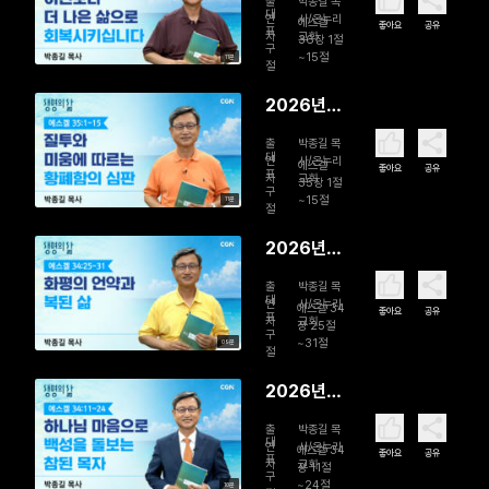
출
박종길 목
일 이전보
대
연
사/온누리
에스겔
좋아요
공유
표
자
교회
다 더 나은
36장 1절
구
~15절
11분
삶으로 회
절
복시킵니다
2026년
08월 04
출
박종길 목
일 질투와
대
연
사/온누리
에스겔
좋아요
공유
표
자
교회
미움에 따
35장 1절
구
~15절
11분
르는 황폐
절
함의 심판
2026년
08월 03
출
박종길 목
일 화평의
대
연
사/온누리
에스겔 34
좋아요
공유
표
자
교회
언약과 복
장 25절
구
~31절
09분
된 삶
절
2026년
08월 02
출
박종길 목
일 하나님
대
연
사/온누리
에스겔 34
좋아요
공유
표
자
교회
마음으로
장 11절
구
~24절
10분