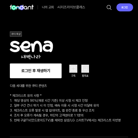
시리즈
라이브
클래스
나의 교회
로그인
큐티·묵상
로그인 후 재생하기
구독
통독표
다음 세대를 위한 큐티 콘텐츠

* 체크리스트 유의 사항 *

1.  해당 영상의 90%(재생 시간 기준) 이상 시청 시 체크 인정

2. 일부 구간 건너 뛰기 시 미 인정, 배속 이용 시 시청 시간 미달에 유의

3. 체크리스트 오류 발생 시 앱 업데이트, 앱 완전 종료 등 우선 조치

4. 조치 후 오류가 계속될 경우, 하단의 고객센터로 1:1문의 

5. 현재 구글TV(안드로이드TV)를 제외한 삼성/LG 스마트TV에서는 체크리스트 미반영