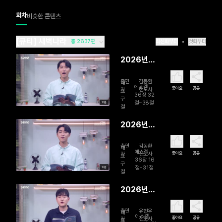
회차
비슷한 콘텐츠
[큐티] 새벽나라
총 2637편
최신화부터
첫화부터
2026년
08월 07
출연
김동환
일 함께 걸
대
에스겔
좋아요
공유
자
전도사
표
으시는 주
36장 32
구
절~38절
10분
님
절
2026년
08월 06
출연
김동환
일 영혼 리
대
에스겔
좋아요
공유
자
전도사
표
모델링
36장 16
구
절~31절
10분
절
2026년
08월 05
출연
유현우
일 회복을
대
에스겔
좋아요
공유
자
전도사
표