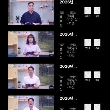
2026년
08월 01일
출연
임동현
양 떼를 찾
대
에스겔
좋아요
공유
자
목사
표
아서
34장 1절
구
~10절
09분
절
2026년
07월 31일
출연
강지영
들었으면
대
에스겔 33
좋아요
공유
자
목사
표
행하라!
장 21절
구
~33절
10분
절
2026년
07월 30
출연
장지훈
일 ‘오늘’을
대
에스겔 33
좋아요
공유
자
목사
표
보신다
장 10절
구
~20절
09분
절
2026년
07월 29
출연
장지훈
대