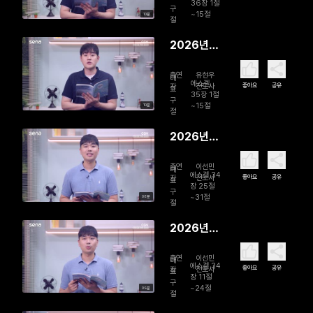
줄게
36장 1절
구
~15절
10분
절
2026년
08월 04
출연
유현우
일 하나님
대
에스겔
좋아요
공유
자
전도사
표
의 참교육
35장 1절
구
~15절
10분
절
2026년
08월 03
출연
이선민
일 나의 완
대
에스겔 34
좋아요
공유
자
전도사
표
벽한 목자
장 25절
구
~31절
08분
절
2026년
08월 02
출연
이선민
일 다시, 목
대
에스겔 34
좋아요
공유
자
전도사
표
자의 품으
장 11절
구
~24절
09분
로
절