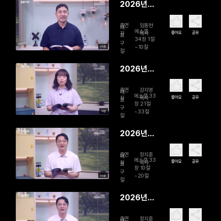
2026년
08월 01일
출연
임동현
양 떼를 찾
대
에스겔
좋아요
공유
자
목사
표
아서
34장 1절
구
~10절
09분
절
2026년
07월 31일
출연
강지영
들었으면
대
에스겔 33
좋아요
공유
자
목사
표
행하라!
장 21절
구
~33절
10분
절
2026년
07월 30
출연
장지훈
일 ‘오늘’을
대
에스겔 33
좋아요
공유
자
목사
표
보신다
장 10절
구
~20절
09분
절
2026년
07월 29
출연
장지훈
대