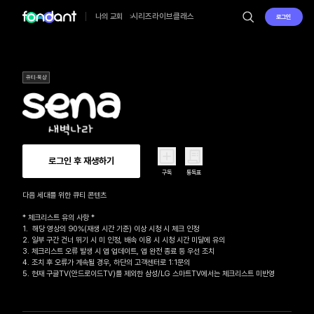
시리즈
라이브
클래스
나의 교회
로그인
큐티·묵상
로그인 후 재생하기
구독
통독표
다음 세대를 위한 큐티 콘텐츠

* 체크리스트 유의 사항 *

1.  해당 영상의 90%(재생 시간 기준) 이상 시청 시 체크 인정

2. 일부 구간 건너 뛰기 시 미 인정, 배속 이용 시 시청 시간 미달에 유의

3. 체크리스트 오류 발생 시 앱 업데이트, 앱 완전 종료 등 우선 조치

4. 조치 후 오류가 계속될 경우, 하단의 고객센터로 1:1문의 

5. 현재 구글TV(안드로이드TV)를 제외한 삼성/LG 스마트TV에서는 체크리스트 미반영