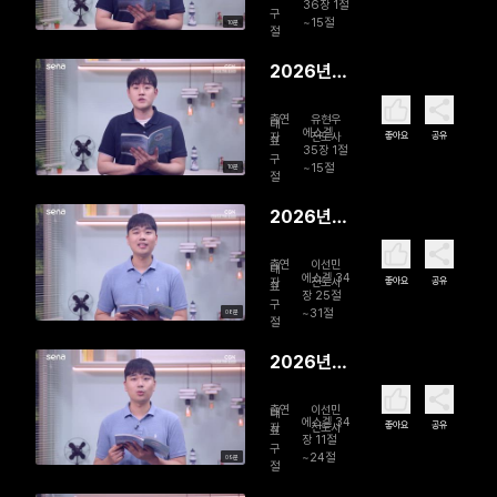
줄게
36장 1절
구
~15절
10분
절
2026년
08월 04
출연
유현우
일 하나님
대
에스겔
좋아요
공유
자
전도사
표
의 참교육
35장 1절
구
~15절
10분
절
2026년
08월 03
출연
이선민
일 나의 완
대
에스겔 34
좋아요
공유
자
전도사
표
벽한 목자
장 25절
구
~31절
08분
절
2026년
08월 02
출연
이선민
일 다시, 목
대
에스겔 34
좋아요
공유
자
전도사
표
자의 품으
장 11절
구
~24절
09분
로
절