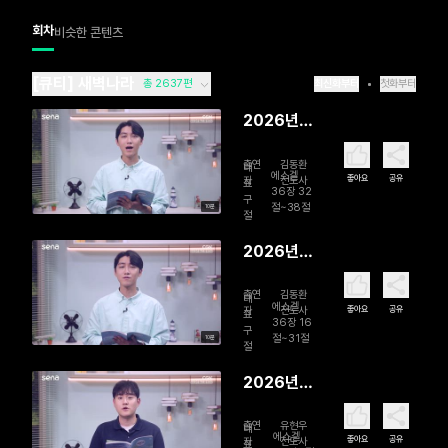
회차
비슷한 콘텐츠
[큐티] 새벽나라
총 2637편
최신화부터
첫화부터
2026년
08월 07
출연
김동환
일 함께 걸
대
에스겔
좋아요
공유
자
전도사
표
으시는 주
36장 32
구
절~38절
10분
님
절
2026년
08월 06
출연
김동환
일 영혼 리
대
에스겔
좋아요
공유
자
전도사
표
모델링
36장 16
구
절~31절
10분
절
2026년
08월 05
출연
유현우
일 회복을
대
에스겔
좋아요
공유
자
전도사
표