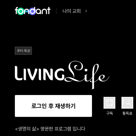
나의 교회
큐티·묵상
로그인 후 재생하기
구독
통독표
<생명의 삶> 영문판 프로그램 입니다
