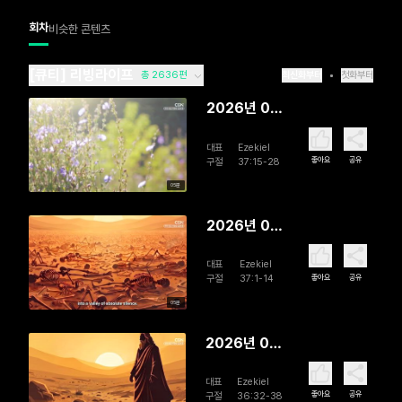
회차
비슷한 콘텐츠
[큐티] 리빙라이프
총 2636편
최신화부터
첫화부터
2026년 08
월 09일
대표
Ezekiel
God's
좋아요
공유
구절
37:15-28
Promise of
05분
Peace
2026년 08
월 08일 Dry
대표
Ezekiel
Dead
좋아요
공유
구절
37:1-14
Bones
05분
2026년 08
월 07일
대표
Ezekiel
God
좋아요
공유
구절
36:32-38