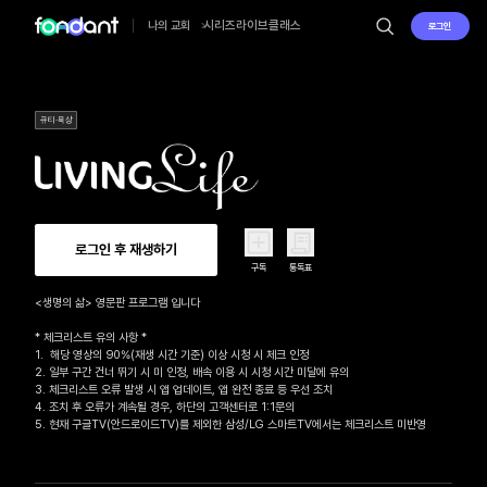
시리즈
라이브
클래스
나의 교회
로그인
큐티·묵상
로그인 후 재생하기
구독
통독표
<생명의 삶> 영문판 프로그램 입니다

* 체크리스트 유의 사항 *

1.  해당 영상의 90%(재생 시간 기준) 이상 시청 시 체크 인정

2. 일부 구간 건너 뛰기 시 미 인정, 배속 이용 시 시청 시간 미달에 유의

3. 체크리스트 오류 발생 시 앱 업데이트, 앱 완전 종료 등 우선 조치

4. 조치 후 오류가 계속될 경우, 하단의 고객센터로 1:1문의 

5. 현재 구글TV(안드로이드TV)를 제외한 삼성/LG 스마트TV에서는 체크리스트 미반영