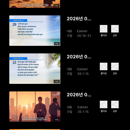
Assures
04분
His People
2026년 08
월 06일
대표
Ezekiel
Past and
좋아요
공유
구절
36:16-31
Future
05분
2026년 08
월 05일 A
대표
Ezekiel
Zealous
좋아요
공유
구절
36:1-15
God
06분
2026년 08
월 04일
대표
Ezekiel
Hostility
좋아요
공유
구절
35:1-15
Judged
06분