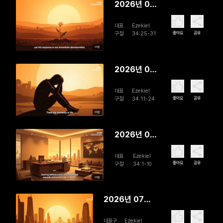
2026년 08
월 03일 In
대표
Ezekiel
God's
좋아요
공유
구절
34:25-31
Pasture
05분
2026년 08
월 02일
대표
Ezekiel
The Lord,
좋아요
공유
구절
34:11-24
Our
05분
Shepherd
2026년 08
월 01일 The
대표
Ezekiel
True
좋아요
공유
구절
34:1-10
Shepherd
05분
2026년 07월
31일 The
대표구
Ezekiel