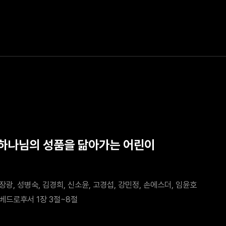
 하나님의 성품을 닮아가는 어린이
장광, 성병숙, 김경희, 신소윤, 고경섭, 강민정, 손에스더, 임윤호
베드로후서 1장 3절~8절