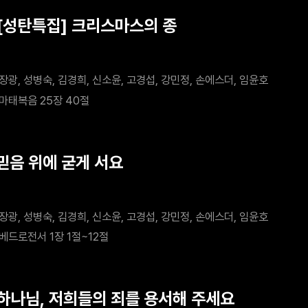
 [성탄특집] 크리스마스의 종
장광, 성병숙, 김경희, 신소윤, 고경섭, 강민정, 손에스더, 임윤호
마태복음 25장 40절
 믿음 위에 굳게 서요
장광, 성병숙, 김경희, 신소윤, 고경섭, 강민정, 손에스더, 임윤호
베드로전서 1장 1절~12절
 하나님, 저희들의 죄를 용서해 주세요