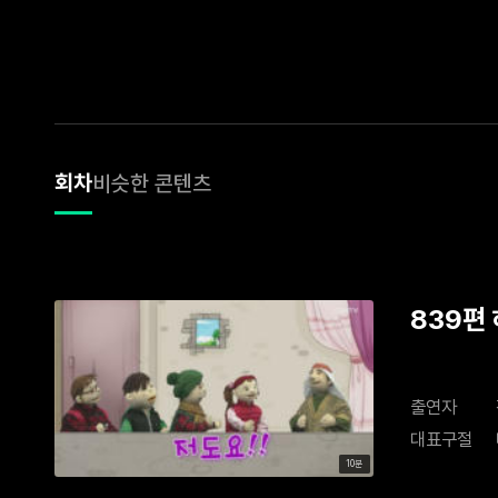
회차
비슷한 콘텐츠
839편
출연자
대표구절
10분