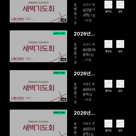
08월 04
출
김관수 목
일 자신의
대
연
사/온누리
에스겔
좋아요
공유
표
자
교회
백성을 끝
35장 1절
구
~15절
45분
까지 지키
절
시는 하나
2026년
님
08월 03
출
김관수 목
일 평화의
대
연
사/온누리
에스겔 34
좋아요
공유
표
자
교회
언약 속에
장 25절
구
~31절
45분
살아가는
절
그리스도인
2026년
07월 31일
출
하용조 목
故하용조
대
연
사/온누리
로마서 13
좋아요
공유
표
자
교회
목사 15주
장 11절
구
~14절
45분
기 새벽기
절
도회 | 지금
2026년
은 자다가
07월 30
깰 때입니
출
하용조 목
일 故하용
대
연
사/온누리
로마서 11
다
좋아요
공유
표
자
교회
조 목사 15
장 33절