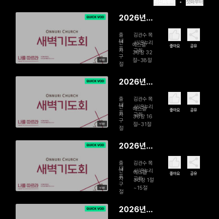
최신화부터
첫화부터
2026년
08월 07
출
김관수 목
일 황무지
대
연
사/온누리
에스겔
좋아요
공유
표
자
교회
를 에덴으
36장 32
구
절~38절
45분
로 바꾸시
절
다
2026년
08월 06
출
김관수 목
일 새 마음
대
연
사/온누리
에스겔
좋아요
공유
표
자
교회
으로 주시
36장 16
구
절~31절
45분
는 은혜, 새
절
언약으로
2026년
사는 삶
08월 05
출
김관수 목
일 황폐한
대
연
사/온누리
에스겔
좋아요
공유
표
자
교회
삶에서 생
36장 1절
구
~15절
45분
명을 누리
절
는 삶으로
2026년