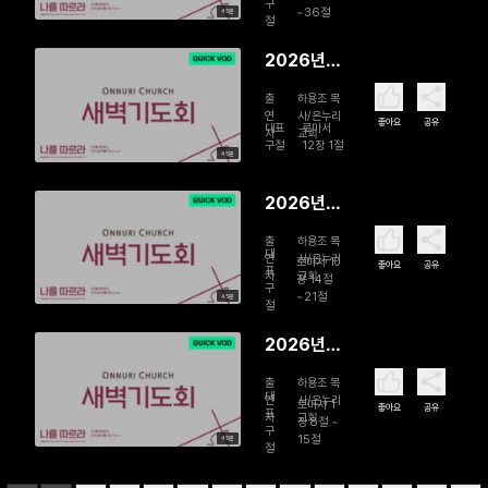
구
~36절
45분
주기 새벽
절
기도회 | 구
2026년
원의 축복
07월 29
출
하용조 목
일 故하용
연
사/온누리
좋아요
공유
대표
로마서
자
교회
조 목사 15
구절
12장 1절
45분
주기 새벽
기도회 | 구
2026년
원의 삶, 몸
07월 28
을 드리라
출
하용조 목
일 故하용
대
연
사/온누리
로마서 10
좋아요
공유
표
자
교회
조 목사 15
장 14절
구
~21절
45분
주기 새벽
절
기도회 | 믿
2026년
음은 들음
07월 27일
에서 난다
출
하용조 목
故하용조
대
연
사/온누리
로마서 1
좋아요
공유
표
자
교회
목사 15주
장 8절 ~
구
15절
45분
기 새벽기
절
도회 | 복음