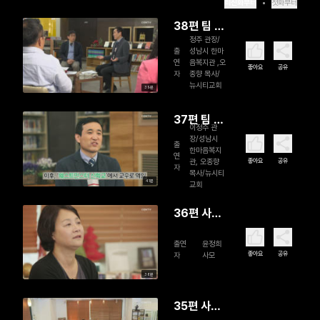
최신화부터
첫화부터
38편 팀 켈
정주 관장/
러의 센터
출
성남시 한마
처치(2)
연
음복지관 ,오
좋아요
공유
자
종향 목사/
뉴시티교회
39분
37편 팀 켈
이정주 관
러의 센터
장/성남시
출
한마음복지
처치(1)
연
좋아요
공유
관, 오종향
자
목사/뉴시티
41분
교회
36편 사랑
은 여전
출연
윤정희
히 사랑이
좋아요
공유
자
사모
어서(2)
38분
35편 사랑