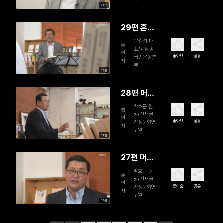
38분
29편 흔들
릴 때마
문길섭 대
출
표/시암송
다 시를 외
연
좋아요
공유
국민운동본
자
웠다(1)
부
39분
28편 머
리 아픈 남
박호근 원
출
장/진새골
편 가슴 아
연
좋아요
공유
가정문화연
자
픈 아내(2)
구원
38분
27편 머
리 아픈 남
박호근 원
출
장/진새골
편 가슴 아
연
좋아요
공유
가정문화연
자
픈 아내(1)
구원
39분