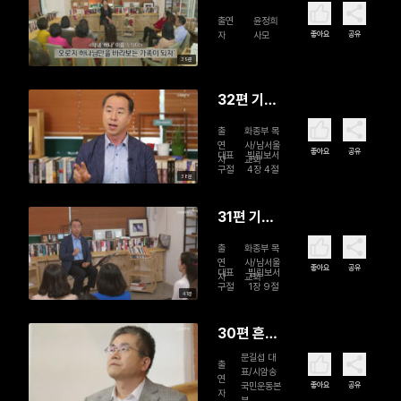
은 여전
출연
윤정희
히 사랑이
좋아요
공유
자
사모
어서(1)
39분
32편 기쁨
을 더 풍성
출
화종부 목
하게 하라
연
사/남서울
좋아요
공유
대표
빌립보서
자
교회
(2)
구절
4장 4절
38분
31편 기쁨
을 더 풍성
출
화종부 목
하게 하라
연
사/남서울
좋아요
공유
대표
빌립보서
자
교회
(1)
구절
1장 9절
41분
30편 흔들
릴 때마
문길섭 대
출
표/시암송
다 시를 외
연
좋아요
공유
국민운동본
자
웠다(2)
부