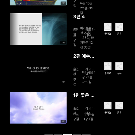
구
복음 15장
17분
절
22절~39
절
3편 죄
마가복음 7
출연
리코 타
대
장 20절
좋아요
공유
자
이스
표
~23절, 마
구
가복음 12
13분
절
장 30절
2편 예수님
은 누구신
출연
리코 타
가?
대
마가복음 1
좋아요
공유
자
이스
표
장 21절
구
~22절
17분
절
1편 좋은 소
식
출연
리코 타
좋아요
공유
자
이스
대표
마가복음
구절
1장 1절
10분