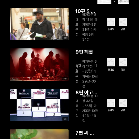
최신화부터
첫화부터
10편 와서
마가복음 8
죽으라 (완)
대
장 18절, 마
표
가복음 8장
좋아요
공유
구
31절, 마가
절
복음 8장
12분
34절
9편 헤롯
마가복음 6
출연
리코 타
대
장 17절
좋아요
공유
자
이스
표
~28절, 마
구
가복음 10장
13분
절
29절~30
절
8편 야고보
마가복음 10
와 요한
대
장 33절
표
~38절, 마
좋아요
공유
구
가복음 10장
절
42절~49
10분
절
7편 씨 뿌