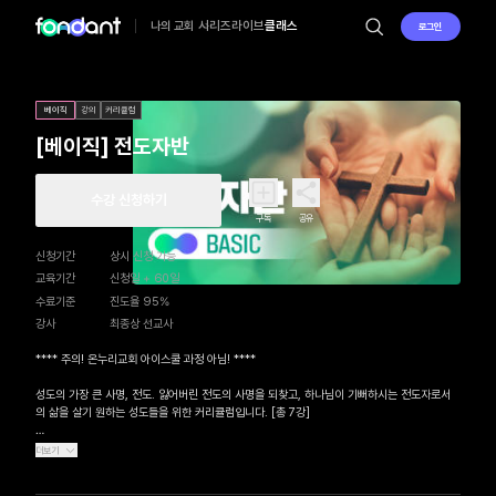
시리즈
라이브
클래스
나의 교회
로그인
베이직
강의
커리큘럼
[베이직] 전도자반
수강 신청하기
구독
공유
신청기간
상시 신청 가능
교육기간
신청일 + 60일
수료기준
진도율 95%
강사
최종상 선교사
**** 주의! 온누리교회 아이스쿨 과정 아님! ****

성도의 가장 큰 사명, 전도. 잃어버린 전도의 사명을 되찾고, 하나님이 기뻐하시는 전도자로서
의 삶을 살기 원하는 성도들을 위한 커리큘럼입니다. [총 7강]

[회복해야 할 사명, 전도] - 최종상 선교사

더보기
1. 전도는 얼마나 중요한가?

2. 전도하지 못하는 이유
