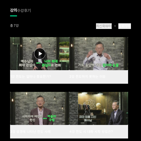
3. 성경에 나타난 전도 사례

4. 전도 시 대화 시작 방법은?

강의
수강후기
5. 복음 설명에서 기본 양육까지

6. 삶으로 보여주는 전도

7. 전도를 지속하는 비결은?

총 7강
최신화부터
첫화부터
** 소속 교회/단체에서 진행하는 온라인 강의를 들으시려면? ** 

[마이페이지>내 정보 관리]에 들어가셔서 소속 교회/단체를 입력하신 후, 퐁당 메인 페이지 상
단에 있는 '나의 교회(또는 소속교회 명)'를 눌러 해당 페이지 [나의 교회 강의]에 개설된 강의
를 수강 하셔야 합니다. 이용에 착오 없으시길 바랍니다.
1강 전도는 얼마나 중요한가?
2강 전도하지 못하는 이유
3강 성경에 나타난 전도 사례
4강 전도 시 대화 시작 방법은?