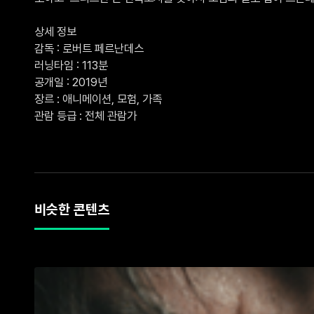
상세 정보

감독 : 로버트 페르난데스

러닝타임 : 113분

공개일 : 2019년

장르 : 애니메이션, 모험, 가족

관람 등급 : 전체 관람가
비슷한 콘텐츠