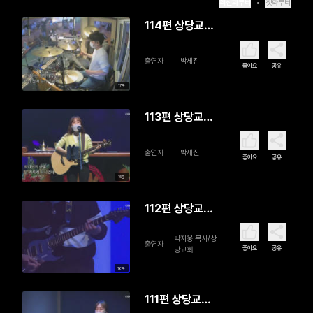
최신화부터
첫화부터
114편 상당교
회 SD Worship
출연자
박세진
좋아요
공유
17분
113편 상당교
회 SD Worship
출연자
박세진
좋아요
공유
15분
112편 상당교
회 SD Worship
박지웅 목사/상
출연자
좋아요
공유
당교회
16분
111편 상당교