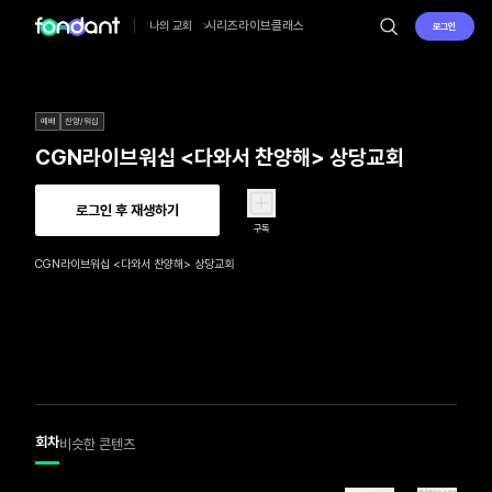
시리즈
라이브
클래스
나의 교회
로그인
예배
찬양/워십
CGN라이브워십 <다와서 찬양해> 상당교회
로그인 후 재생하기
구독
CGN라이브워십 <다와서 찬양해> 상당교회
회차
비슷한 콘텐츠