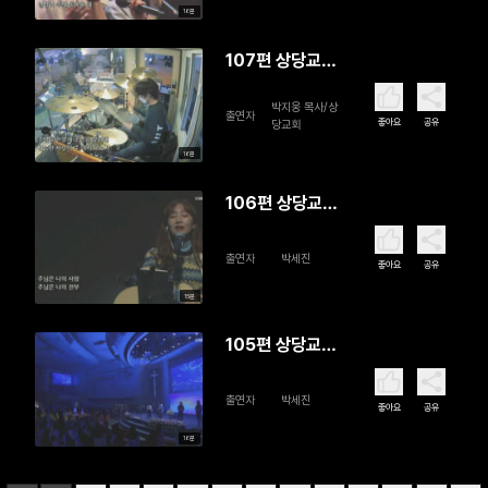
16분
107편 상당교
회 SD Worship
박지웅 목사/상
출연자
좋아요
공유
당교회
16분
106편 상당교
회 SD Worship
출연자
박세진
좋아요
공유
15분
105편 상당교
회 SD Worship
출연자
박세진
좋아요
공유
16분