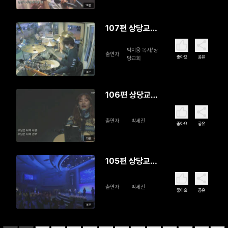
16분
107편 상당교
회 SD Worship
박지웅 목사/상
출연자
좋아요
공유
당교회
16분
106편 상당교
회 SD Worship
출연자
박세진
좋아요
공유
15분
105편 상당교
회 SD Worship
출연자
박세진
좋아요
공유
16분