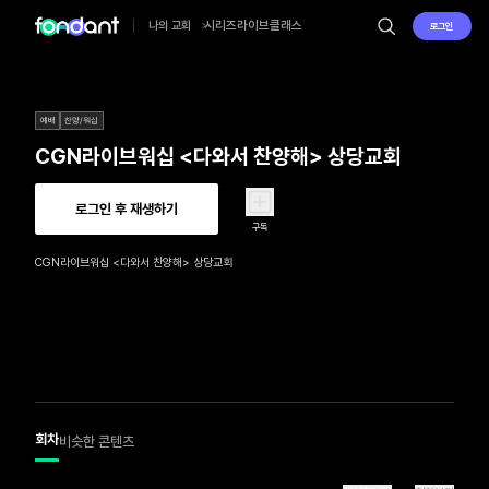
시리즈
라이브
클래스
나의 교회
로그인
예배
찬양/워십
CGN라이브워십 <다와서 찬양해> 상당교회
로그인 후 재생하기
구독
CGN라이브워십 <다와서 찬양해> 상당교회
회차
비슷한 콘텐츠