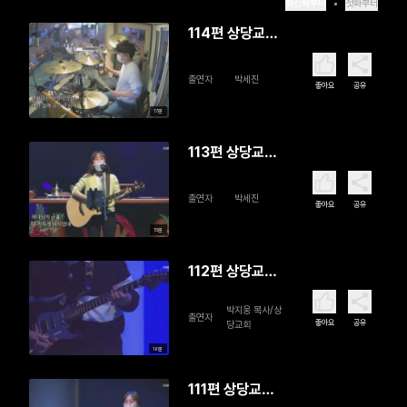
최신화부터
첫화부터
114편 상당교
회 SD Worship
출연자
박세진
좋아요
공유
17분
113편 상당교
회 SD Worship
출연자
박세진
좋아요
공유
15분
112편 상당교
회 SD Worship
박지웅 목사/상
출연자
좋아요
공유
당교회
16분
111편 상당교