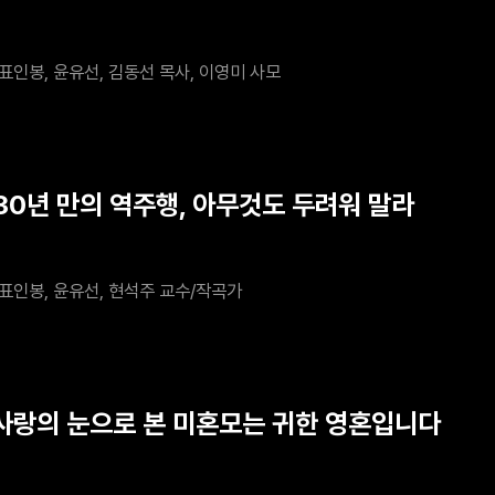
표인봉, 윤유선, 김동선 목사, 이영미 사모
 30년 만의 역주행, 아무것도 두려워 말라
표인봉, 윤유선, 현석주 교수/작곡가
 사랑의 눈으로 본 미혼모는 귀한 영혼입니다