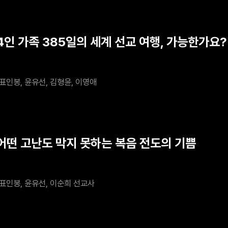
 4인 가족 385일의 세계 선교 여행, 가능한가요?
표인봉, 윤유선, 김형윤, 이영애
 어떤 고난도 막지 못하는 복음 전도의 기쁨
표인봉, 윤유선, 이순희 선교사