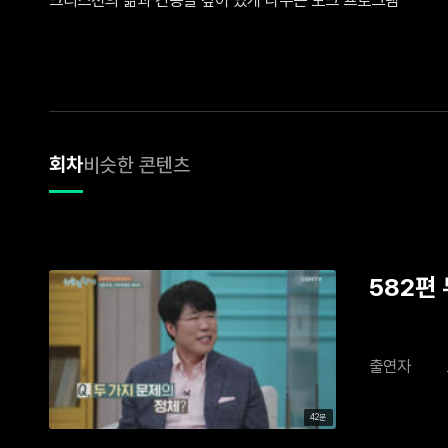
회차
비슷한 콘텐츠
582편
출연자
42분