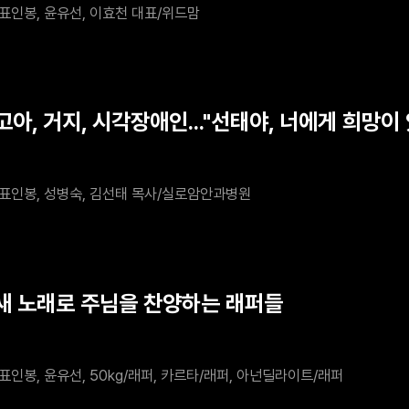
표인봉, 윤유선, 이효천 대표/위드맘
고아, 거지, 시각장애인..."선태야, 너에게 희망이
표인봉, 성병숙, 김선태 목사/실로암안과병원
 새 노래로 주님을 찬양하는 래퍼들
표인봉, 윤유선, 50kg/래퍼, 카르타/래퍼, 아넌딜라이트/래퍼