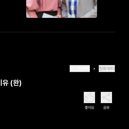
최신화부터
첫화부터
유 (완)
좋아요
공유