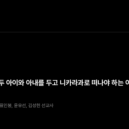
 두 아이와 아내를 두고 니카라과로 떠나야 하는 이
표인봉, 윤유선, 김성헌 선교사