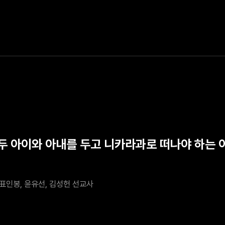
 두 아이와 아내를 두고 니카라과로 떠나야 하는 이
표인봉, 윤유선, 김성헌 선교사