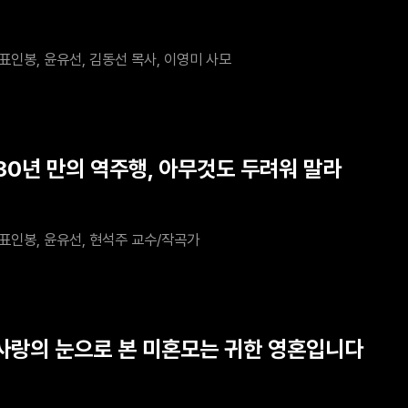
표인봉, 윤유선, 김동선 목사, 이영미 사모
 30년 만의 역주행, 아무것도 두려워 말라
표인봉, 윤유선, 현석주 교수/작곡가
 사랑의 눈으로 본 미혼모는 귀한 영혼입니다