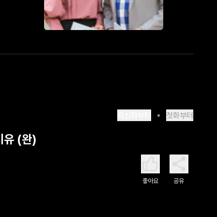
최신화부터
첫화부터
유 (완)
좋아요
공유