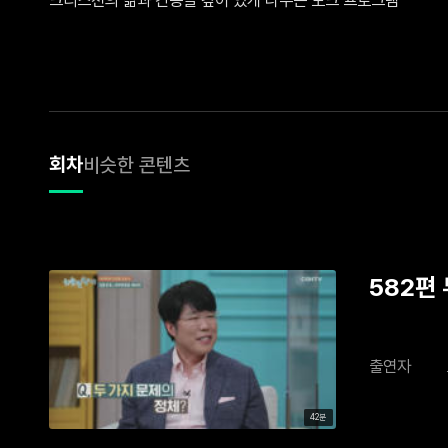
회차
비슷한 콘텐츠
582편
출연자
42분