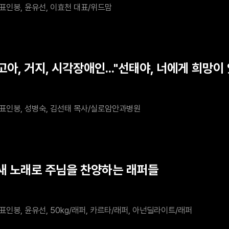
표인봉, 윤유선, 이효천 대표/위드맘
고아, 거지, 시각장애인..."선태야, 너에게 희망이
표인봉, 성병숙, 김선태 목사/실로암안과병원
 새 노래로 주님을 찬양하는 래퍼들
표인봉, 윤유선, 50kg/래퍼, 카르타/래퍼, 아넌딜라이트/래퍼