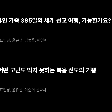
 4인 가족 385일의 세계 선교 여행, 가능한가요?
표인봉, 윤유선, 김형윤, 이영애
 어떤 고난도 막지 못하는 복음 전도의 기쁨
표인봉, 윤유선, 이순희 선교사