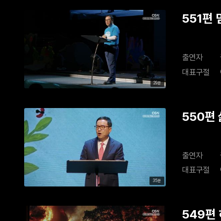
551편
출연자
대표구절
29분
550편
출연자
대표구절
35분
549편