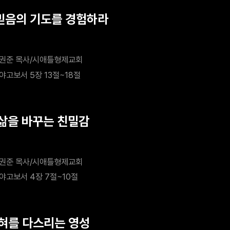
 믿음의 기도를 경험하라
권준 목사/시애틀형제교회
야고보서 5장 13절~18절
 삶을 바꾸는 친밀감
권준 목사/시애틀형제교회
야고보서 4장 7절~10절
 혀를 다스리는 영성