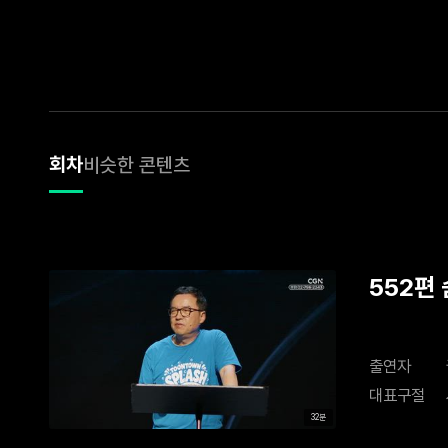
회차
비슷한 콘텐츠
552편
출연자
대표구절
32분