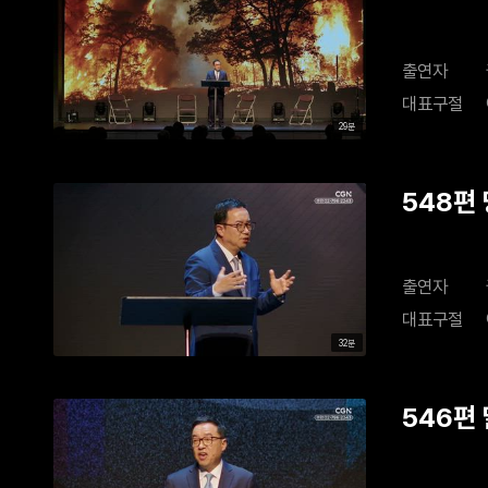
출연자
대표구절
29분
548편
출연자
대표구절
32분
546편