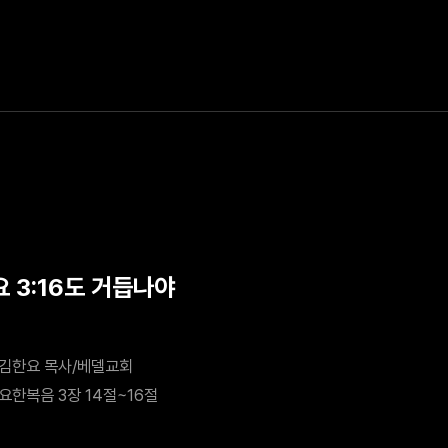
요 3:16도 거듭나야
김한요 목사/베델교회
요한복음 3장 14절~16절