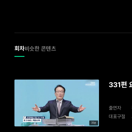
회차
비슷한 콘텐츠
331편 
출연자
대표구절
35분