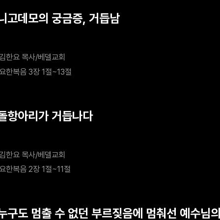
 니고데모의 궁금증, 거듭남
김한요 목사/베델교회
요한복음 3장 1절~13절
 돌항아리가 거듭나다
김한요 목사/베델교회
요한복음 2장 1절~11절
 누구도 멈출 수 없던 부르짖음에 멈춰선 예수님