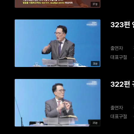
37분
323편
출연자
대표구절
39분
322편
출연자
대표구절
35분