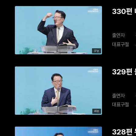
330편
출연자
대표구절
37분
329편
출연자
대표구절
40분
328편