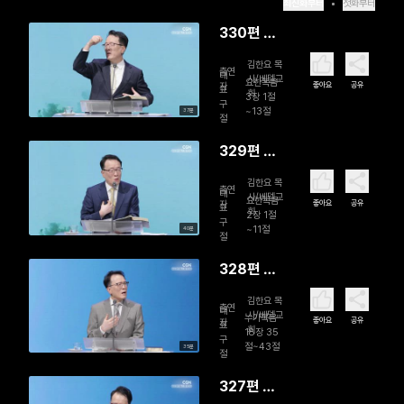
최신화부터
첫화부터
330편 니
고데모의
김한요 목
출연
궁금증, 거
대
사/베델교
요한복음
좋아요
공유
자
표
회
듭남
3장 1절
구
~13절
37분
절
329편 돌
항아리가
김한요 목
출연
거듭나다
대
사/베델교
요한복음
좋아요
공유
자
표
회
2장 1절
구
~11절
40분
절
328편 누
구도 멈출
김한요 목
출연
수 없던 부
대
사/베델교
누가복음
좋아요
공유
자
표
회
르짖음에
18장 35
구
절~43절
35분
멈춰선 예
절
수님의 발
327편 돌
걸음