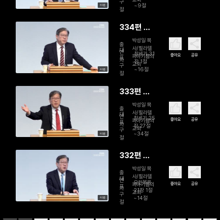
구
~9절
40분
절
334편 돌
아가라!
박성일 목
출
사/필라델
대
연
창세기 31
좋아요
공유
피아기쁨의
표
자
장 1절
교회
구
~16절
40분
절
333편 장
자의 명분
박성일 목
출
사/필라델
대
연
창세기 25
좋아요
공유
피아기쁨의
표
자
장 27절
교회
구
~34절
40분
절
332편 와
서 조반을
박성일 목
출
사/필라델
먹으라
대
연
요한복음
좋아요
공유
피아기쁨의
표
자
21장 1절
교회
구
~14절
40분
절