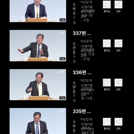
음을 너희
박성일 목
출
사/필라델
에게 알게
대
연
고린도전서
좋아요
공유
피아기쁨의
표
자
하노니
15장 1절
교회
구
~11절
40분
절
337편 지
체는 많으
박성일 목
출
사/필라델
나 몸은 하
대
연
고린도전서
좋아요
공유
피아기쁨의
표
자
나라
12장 12절
교회
구
~27절
40분
절
336편 사
랑은 덕을
박성일 목
출
사/필라델
세우나니
대
연
고린도전
좋아요
공유
피아기쁨의
표
자
서 8장 1
교회
구
절~13절
34분
절
335편 역
경과 형통
박성일 목
출
사/필라델
대
연
창세기
좋아요
공유
피아기쁨의
표
자
39장 1절
교회