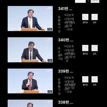
최신화부터
첫화부터
341편 본
질적 신앙
박성일 목
출
사/필라델
을 회복하
대
연
이사야 1
좋아요
공유
피아기쁨의
표
자
라
장 1절
교회
구
~20절
38분
절
340편 불
확실한 시
박성일 목
출
사/필라델
대를 탄식
연
시편 12
좋아요
공유
피아기쁨의
대표
자
하다
편 1절~8
교회
구절
절
40분
339편 모
든 일을 사
박성일 목
출
사/필라델
랑으로 행
대
연
고린도전서
좋아요
공유
피아기쁨의
표
자
하라
16장 1절
교회
구
~14절
40분
절
338편 복