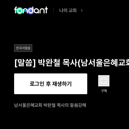
나의 교회
한국어말씀
[말씀] 박완철 목사(남서울은혜교
로그인 후 재생하기
구독
남서울은혜교회 박완철 목사의 말씀강해