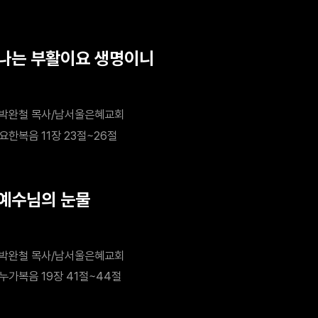
 나는 부활이요 생명이니
박완철 목사/남서울은혜교회
요한복음 11장 23절~26절
 예수님의 눈물
박완철 목사/남서울은혜교회
누가복음 19장 41절~44절