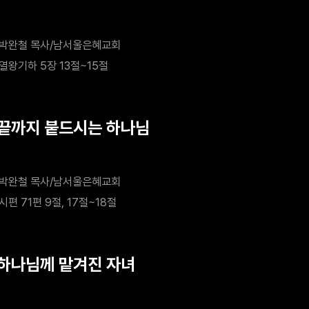
박완철 목사/남서울은혜교회
열왕기하 5장 13절~15절
 끝까지 붙드시는 하나님
박완철 목사/남서울은혜교회
시편 71편 9절, 17절~18절
 하나님께 맡겨진 자녀