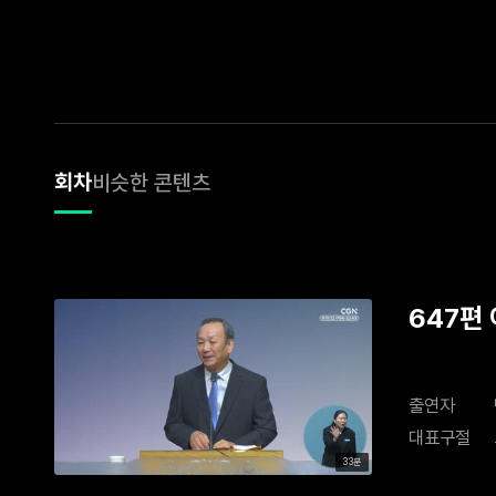
회차
비슷한 콘텐츠
647편
출연자
대표구절
33분