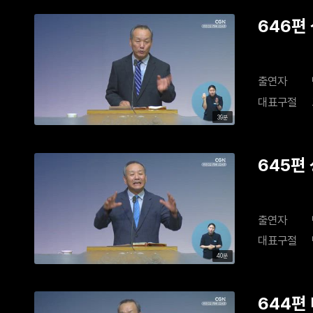
646편
출연자
대표구절
39분
645편
출연자
대표구절
40분
644편