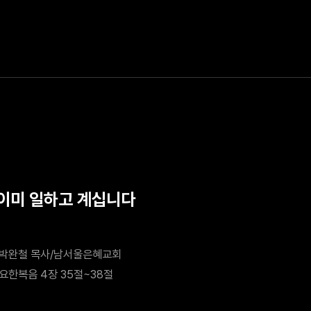
 이미 일하고 계십니다
박완철 목사/남서울은혜교회
요한복음 4장 35절~38절