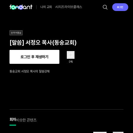
시리즈
라이브
클래스
나의 교회
로그인
한국어말씀
[말씀] 서정오 목사(동숭교회)
로그인 후 재생하기
구독
동숭교회 서정오 목사의 말씀강해
회차
비슷한 콘텐츠