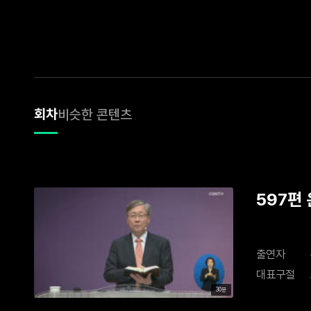
회차
비슷한 콘텐츠
597편
출연자
대표구절
30분