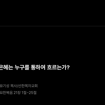
 은혜는 누구를 통하여 흐르는가?
유기성 목사/선한목자교회
요한복음 21장 1절~25절