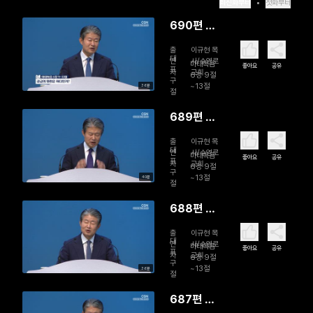
최신화부터
첫화부터
690편 공
급의 원천
출
이규현 목
은 어디인
대
연
사/수영로
마태복음
좋아요
공유
표
자
교회
가?
6장 9절
구
~13절
36분
절
689편 먼
저 기도해
출
이규현 목
야 할 것이
대
연
사/수영로
마태복음
좋아요
공유
표
자
교회
있다
6장 9절
구
~13절
40분
절
688편 하
늘에 계신
출
이규현 목
우리 아버
대
연
사/수영로
마태복음
좋아요
공유
표
자
교회
지여!
6장 9절
구
~13절
36분
절
687편 너