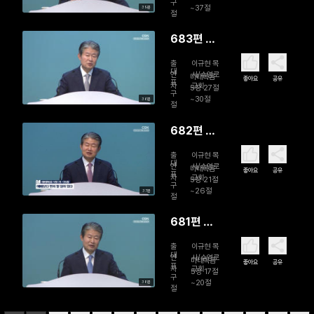
구
~37절
39분
절
683편 성
적 유혹, 어
출
이규현 목
떻게 할 것
대
연
사/수영로
마태복음
좋아요
공유
표
자
교회
인가?
5장 27절
구
~30절
36분
절
682편 예
배보다 먼
출
이규현 목
저 할 일이
대
연
사/수영로
마태복음
좋아요
공유
표
자
교회
있다
5장 21절
구
~26절
37분
절
681편 위
험한 열심
출
이규현 목
대
연
사/수영로
마태복음
좋아요
공유
표
자
교회
5장 17절
구
~20절
38분
절