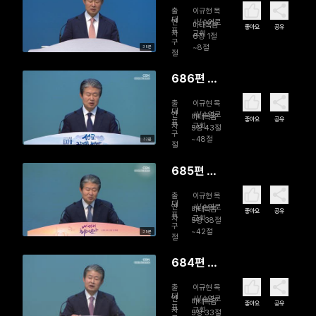
무나 모범
출
이규현 목
적인, 그러
대
연
사/수영로
마태복음
좋아요
공유
표
자
교회
나
6장 1절
구
~8절
39분
절
686편 사
랑 너머 사
출
이규현 목
랑
대
연
사/수영로
마태복음
좋아요
공유
표
자
교회
5장 43절
구
~48절
32분
절
685편 정
상이 아닌,
출
이규현 목
정상인
대
연
사/수영로
마태복음
좋아요
공유
표
자
교회
5장 38절
구
~42절
39분
절
684편 말
과 삶의 격
출
이규현 목
차 줄이기
대
연
사/수영로
마태복음
좋아요
공유
표
자
교회
5장 33절