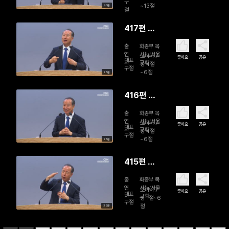
구
~13절
40분
절
417편 영
의 새로운
출
화종부 목
것으로 섬
연
사/남서울
로마서 7
좋아요
공유
대표
자
교회
겨 하나님
장 4절
구절
~6절
28분
을 위하여
열매를 맺
416편 영
으라(2)
의 새로운
출
화종부 목
것으로 섬
연
사/남서울
로마서 7
좋아요
공유
대표
자
교회
겨 하나님
장 4절
구절
~6절
26분
을 위하여
열매를 맺
415편 하
으라(1)
나님을 위
출
화종부 목
하여 열매
연
사/남서울
로마서 7
좋아요
공유
대표
자
교회
를 맺게 하
장 1절~6
구절
절
39분
려 함이라