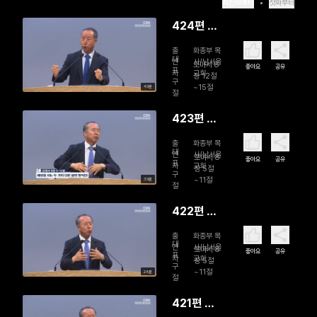
최신화부터
첫화부터
424편 영
으로써 몸
출
화종부 목
의 행실을
대
연
사/남서울
로마서 8
좋아요
공유
표
자
교회
죽여 하나
장 12절
구
~15절
40분
님의 자녀
절
답게 살라
423편 세
상을 사는
출
화종부 목
두 가지 다
대
연
사/남서울
로마서 8
좋아요
공유
표
자
교회
른 삶의 방
장 5절
구
~11절
30분
식 (2)
절
422편 세
상을 사는
출
화종부 목
두 가지 다
대
연
사/남서울
로마서 8
좋아요
공유
표
자
교회
른 삶의 방
장 5절
구
~11절
24분
식 (1)
절
421편 이