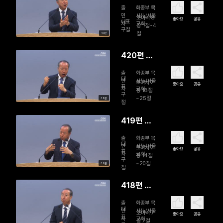
제 그리스
출
화종부 목
도 예수 안
연
사/남서울
로마서 8
좋아요
공유
대표
자
교회
에 있는 자
장 1절~4
구절
절
40분
에게는 결
코 정죄함
420편 본
이 없나니
문의 교훈
출
화종부 목
과 삶에의
대
연
사/남서울
로마서 7
좋아요
공유
표
자
교회
적용
장 18절
구
~25절
38분
절
419편 본
문에 등장
출
화종부 목
하는 이 사
대
연
사/남서울
로마서 7
좋아요
공유
표
자
교회
람은 누구
장 14절
구
~20절
38분
인가?
절
418편 율
법이 죄냐
출
화종부 목
그럴 수 없
대
연
사/남서울
로마서 7
좋아요
공유
표
자
교회
느니라
장 7절