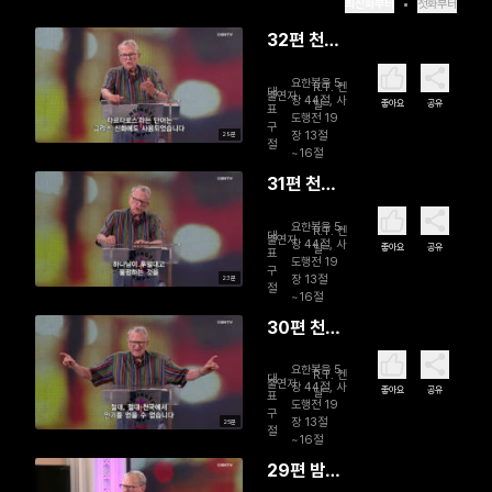
최신화부터
첫화부터
32편 천국
에서 인기
요한복음 5
R.T. 켄
있는 자(3)
대
출연자
장 44절, 사
좋아요
공유
달
표
도행전 19
구
장 13절
29분
절
~16절
31편 천국
에서 인기
요한복음 5
R.T. 켄
있는 자(2)
대
출연자
장 44절, 사
좋아요
공유
달
표
도행전 19
구
장 13절
23분
절
~16절
30편 천국
에서 인기
요한복음 5
R.T. 켄
있는 자(1)
대
출연자
장 44절, 사
좋아요
공유
달
표
도행전 19
구
장 13절
25분
절
~16절
29편 밤중