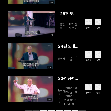
29분
가 (3)
25편 도대
체 복음
출연
R.T. 켄
은 어떻
좋아요
공유
자
달 목사
게 되었는
27분
가 (2)
24편 도대
체 복음은 어
R.T. 켄
떻게 되었는
출연자
좋아요
공유
달
가 (1)
25분
23편 성령
이 비둘기 같
요한복음 1장
R.T. 켄
이 (3)
대
출연자
32절~33절,
좋아요
공유
달
표
요한복음 16
구
장, 에베소서
26분
절
4장 30절