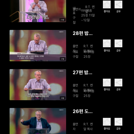
의 외침을
R.T. 켄
준비하라
대
출연자
마태복음
좋아요
공유
달
표
(3)
25장 11절
구
~12절
29분
절
28편 밤중
의 외침
출연
R.T. 켄
을 준비하
좋아요
공유
자
달 목사
대표
마태복음
라 (2)
구절
25장
27분
27편 밤중
의 외침
출연
R.T. 켄
을 준비하
좋아요
공유
자
달 목사
대표
마태복음
라 (1)
구절
25장
25분
26편 도대
체 복음
출연
R.T. 켄
은 어떻
좋아요
공유
자
달 목사
게 되었는