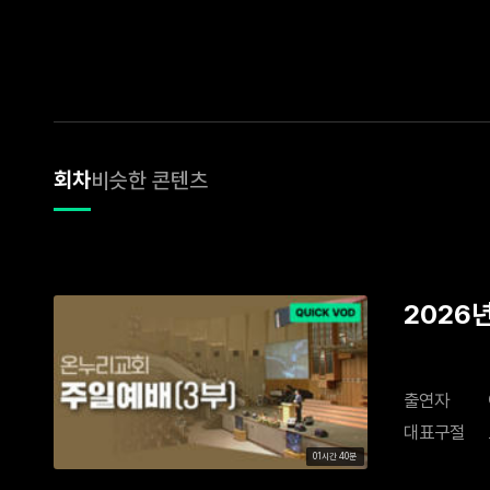
회차
비슷한 콘텐츠
2026년
출연자
대표구절
01시간 40분