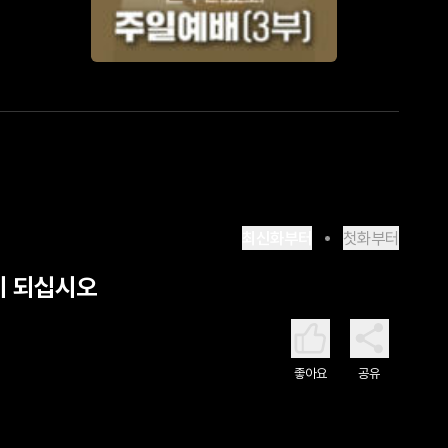
최신화부터
첫화부터
물이 되십시오
좋아요
공유