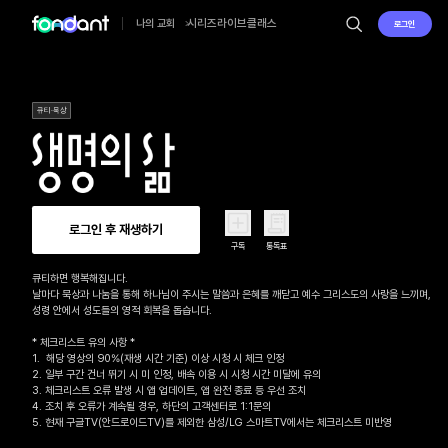
시리즈
라이브
클래스
나의 교회
로그인
큐티·묵상
로그인 후 재생하기
구독
통독표
큐티하면 행복해집니다.

날마다 묵상과 나눔을 통해 하나님이 주시는 말씀과 은혜를 깨닫고 예수 그리스도의 사랑을 느끼며, 

성령 안에서 성도들의 영적 회복을 돕습니다.

* 체크리스트 유의 사항 *

1.  해당 영상의 90%(재생 시간 기준) 이상 시청 시 체크 인정

2. 일부 구간 건너 뛰기 시 미 인정, 배속 이용 시 시청 시간 미달에 유의

3. 체크리스트 오류 발생 시 앱 업데이트, 앱 완전 종료 등 우선 조치

4. 조치 후 오류가 계속될 경우, 하단의 고객센터로 1:1문의 

5. 현재 구글TV(안드로이드TV)를 제외한 삼성/LG 스마트TV에서는 체크리스트 미반영