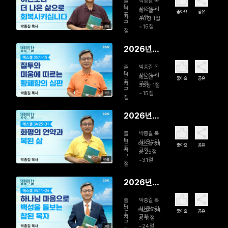
출
박종길 목
일 이전보
대
연
사/온누리
에스겔
좋아요
공유
표
자
교회
다 더 나은
36장 1절
구
~15절
11분
삶으로 회
절
복시킵니다
2026년
08월 04
출
박종길 목
일 질투와
대
연
사/온누리
에스겔
좋아요
공유
표
자
교회
미움에 따
35장 1절
구
~15절
11분
르는 황폐
절
함의 심판
2026년
08월 03
출
박종길 목
일 화평의
대
연
사/온누리
에스겔 34
좋아요
공유
표
자
교회
언약과 복
장 25절
구
~31절
09분
된 삶
절
2026년
08월 02
출
박종길 목
일 하나님
대
연
사/온누리
에스겔 34
좋아요
공유
표
자
교회
마음으로
장 11절
구
~24절
10분