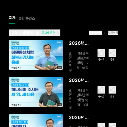
회차
비슷한 콘텐츠
[큐티] 생명의 삶
총 2617편
최신화부터
첫화부터
2026년
08월 07
출
박종길 목
일 에덴동
대
연
사/온누리
에스겔
좋아요
공유
표
자
교회
산처럼 회
36장 32
구
절~38절
10분
복시키시는
절
은혜
2026년
08월 06
출
박종길 목
일 하나님
대
연
사/온누리
에스겔
좋아요
공유
표
자
교회
이 주시는
36장 16
구
절~31절
11분
새 영, 새 마
절
음
2026년
08월 05