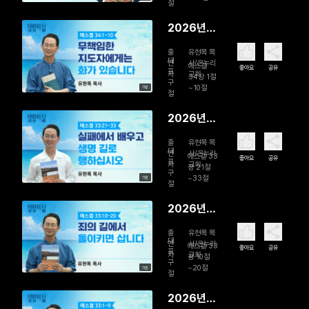
백성을 돌
절
보는 참된
2026년
목자
08월 01일
출
유현목 목
무책임한
대
연
사/온누리
에스겔
좋아요
공유
표
자
교회
지도자에게
34장 1절
구
~10절
11분
는 화가 있
절
습니다
2026년
07월 31일
출
유현목 목
실패에서
대
연
사/온누리
에스겔 33
좋아요
공유
표
자
교회
배우고 생
장 21절
구
~33절
11분
명 길로 행
절
하십시오
2026년
07월 30
출
유현목 목
일 죄의 길
대
연
사/온누리
에스겔 33
좋아요
공유
표
자
교회
에서 돌이
장 10절
구
~20절
11분
키면 삽니
절
다
2026년