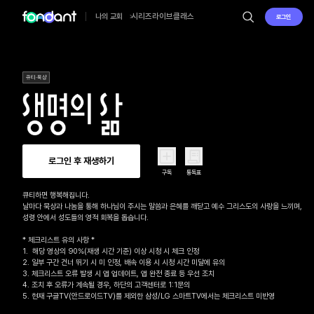
시리즈
라이브
클래스
나의 교회
로그인
큐티·묵상
로그인 후 재생하기
구독
통독표
큐티하면 행복해집니다.

날마다 묵상과 나눔을 통해 하나님이 주시는 말씀과 은혜를 깨닫고 예수 그리스도의 사랑을 느끼며, 

성령 안에서 성도들의 영적 회복을 돕습니다.

* 체크리스트 유의 사항 *

1.  해당 영상의 90%(재생 시간 기준) 이상 시청 시 체크 인정

2. 일부 구간 건너 뛰기 시 미 인정, 배속 이용 시 시청 시간 미달에 유의

3. 체크리스트 오류 발생 시 앱 업데이트, 앱 완전 종료 등 우선 조치

4. 조치 후 오류가 계속될 경우, 하단의 고객센터로 1:1문의 

5. 현재 구글TV(안드로이드TV)를 제외한 삼성/LG 스마트TV에서는 체크리스트 미반영