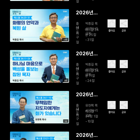
르는 황폐
절
함의 심판
2026년
08월 03
출
박종길 목
일 화평의
대
연
사/온누리
에스겔 34
좋아요
공유
표
자
교회
언약과 복
장 25절
구
~31절
09분
된 삶
절
2026년
08월 02
출
박종길 목
일 하나님
대
연
사/온누리
에스겔 34
좋아요
공유
표
자
교회
마음으로
장 11절
구
~24절
10분
백성을 돌
절
보는 참된
2026년
목자
08월 01일
출
유현목 목
무책임한
대
연
사/온누리
에스겔
좋아요
공유
표
자
교회
지도자에게
34장 1절
구
~10절
11분
는 화가 있
절
습니다
2026년