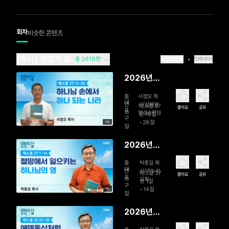
회차
비슷한 콘텐츠
[큐티] 생명의 삶
총 2619편
최신화부터
첫화부터
2026년
08월 09
출
서정오 목
일 하나님
대
연
사/심혜원
에스겔 37
좋아요
공유
표
자
영성수련원
손에서 하
장 15절
구
~28절
10분
나 되는 나
절
라
2026년
08월 08
출
박종길 목
일 절망에
대
연
사/온누리
에스겔 37
좋아요
공유
표
자
교회
서 일으키
장 1절
구
~14절
11분
는 하나님
절
의 영
2026년
08월 07