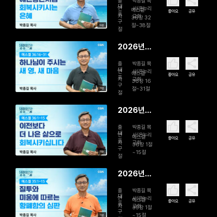
출
박종길 목
일 에덴동
대
연
사/온누리
에스겔
좋아요
공유
표
자
교회
산처럼 회
36장 32
구
절~38절
10분
복시키시는
절
은혜
2026년
08월 06
출
박종길 목
일 하나님
대
연
사/온누리
에스겔
좋아요
공유
표
자
교회
이 주시는
36장 16
구
절~31절
11분
새 영, 새 마
절
음
2026년
08월 05
출
박종길 목
일 이전보
대
연
사/온누리
에스겔
좋아요
공유
표
자
교회
다 더 나은
36장 1절
구
~15절
11분
삶으로 회
절
복시킵니다
2026년
08월 04
출
박종길 목
일 질투와
대
연
사/온누리
에스겔
좋아요
공유
표
자
교회
미움에 따
35장 1절
구
~15절
11분