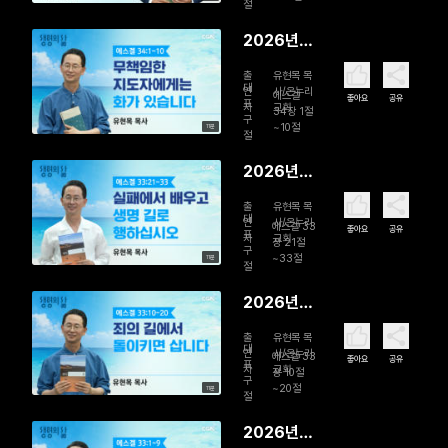
백성을 돌
절
보는 참된
2026년
목자
08월 01일
출
유현목 목
무책임한
대
연
사/온누리
에스겔
좋아요
공유
표
자
교회
지도자에게
34장 1절
구
~10절
11분
는 화가 있
절
습니다
2026년
07월 31일
출
유현목 목
실패에서
대
연
사/온누리
에스겔 33
좋아요
공유
표
자
교회
배우고 생
장 21절
구
~33절
11분
명 길로 행
절
하십시오
2026년
07월 30
출
유현목 목
일 죄의 길
대
연
사/온누리
에스겔 33
좋아요
공유
표
자
교회
에서 돌이
장 10절
구
~20절
11분
키면 삽니
절
다
2026년