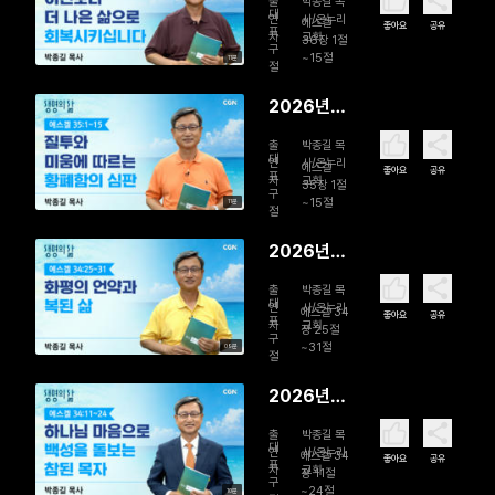
출
박종길 목
일 이전보
대
연
사/온누리
에스겔
좋아요
공유
표
자
교회
다 더 나은
36장 1절
구
~15절
11분
삶으로 회
절
복시킵니다
2026년
08월 04
출
박종길 목
일 질투와
대
연
사/온누리
에스겔
좋아요
공유
표
자
교회
미움에 따
35장 1절
구
~15절
11분
르는 황폐
절
함의 심판
2026년
08월 03
출
박종길 목
일 화평의
대
연
사/온누리
에스겔 34
좋아요
공유
표
자
교회
언약과 복
장 25절
구
~31절
09분
된 삶
절
2026년
08월 02
출
박종길 목
일 하나님
대
연
사/온누리
에스겔 34
좋아요
공유
표
자
교회
마음으로
장 11절
구
~24절
10분