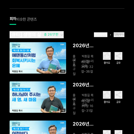
회차
비슷한 콘텐츠
[큐티] 생명의 삶
총 2617편
최신화부터
첫화부터
2026년
08월 07
출
박종길 목
일 에덴동
대
연
사/온누리
에스겔
좋아요
공유
표
자
교회
산처럼 회
36장 32
구
절~38절
10분
복시키시는
절
은혜
2026년
08월 06
출
박종길 목
일 하나님
대
연
사/온누리
에스겔
좋아요
공유
표
자
교회
이 주시는
36장 16
구
절~31절
11분
새 영, 새 마
절
음
2026년
08월 05