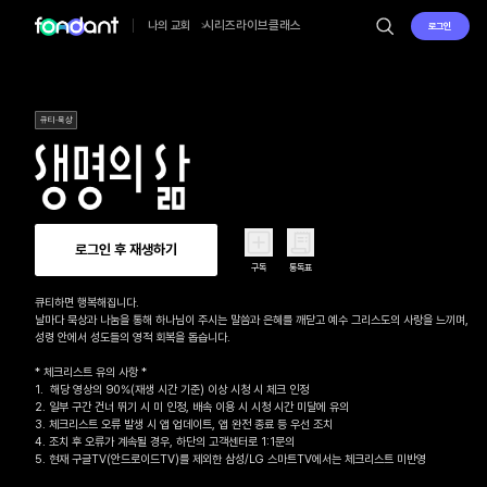
시리즈
라이브
클래스
나의 교회
로그인
큐티·묵상
로그인 후 재생하기
구독
통독표
큐티하면 행복해집니다.

날마다 묵상과 나눔을 통해 하나님이 주시는 말씀과 은혜를 깨닫고 예수 그리스도의 사랑을 느끼며, 

성령 안에서 성도들의 영적 회복을 돕습니다.

* 체크리스트 유의 사항 *

1.  해당 영상의 90%(재생 시간 기준) 이상 시청 시 체크 인정

2. 일부 구간 건너 뛰기 시 미 인정, 배속 이용 시 시청 시간 미달에 유의

3. 체크리스트 오류 발생 시 앱 업데이트, 앱 완전 종료 등 우선 조치

4. 조치 후 오류가 계속될 경우, 하단의 고객센터로 1:1문의 

5. 현재 구글TV(안드로이드TV)를 제외한 삼성/LG 스마트TV에서는 체크리스트 미반영