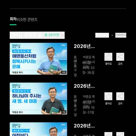
회차
비슷한 콘텐츠
[큐티] 생명의 삶
총 2617편
최신화부터
첫화부터
2026년
08월 07
출
박종길 목
일 에덴동
대
연
사/온누리
에스겔
좋아요
공유
표
자
교회
산처럼 회
36장 32
구
절~38절
10분
복시키시는
절
은혜
2026년
08월 06
출
박종길 목
일 하나님
대
연
사/온누리
에스겔
좋아요
공유
표
자
교회
이 주시는
36장 16
구
절~31절
11분
새 영, 새 마
절
음
2026년
08월 05