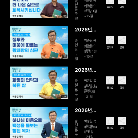
출
박종길 목
일 이전보
대
연
사/온누리
에스겔
좋아요
공유
표
자
교회
다 더 나은
36장 1절
구
~15절
11분
삶으로 회
절
복시킵니다
2026년
08월 04
출
박종길 목
일 질투와
대
연
사/온누리
에스겔
좋아요
공유
표
자
교회
미움에 따
35장 1절
구
~15절
11분
르는 황폐
절
함의 심판
2026년
08월 03
출
박종길 목
일 화평의
대
연
사/온누리
에스겔 34
좋아요
공유
표
자
교회
언약과 복
장 25절
구
~31절
09분
된 삶
절
2026년
08월 02
출
박종길 목
일 하나님
대
연
사/온누리
에스겔 34
좋아요
공유
표
자
교회
마음으로
장 11절
구
~24절
10분