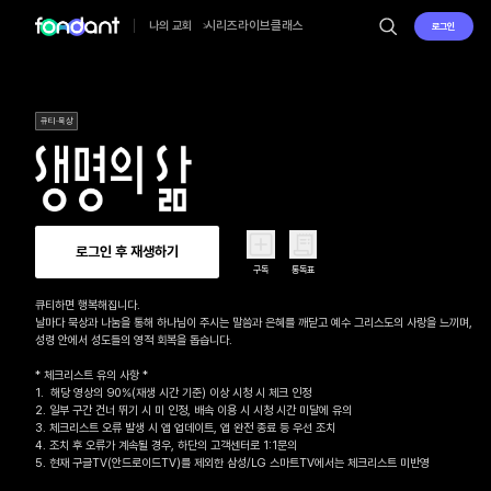
시리즈
라이브
클래스
나의 교회
로그인
큐티·묵상
로그인 후 재생하기
구독
통독표
큐티하면 행복해집니다.

날마다 묵상과 나눔을 통해 하나님이 주시는 말씀과 은혜를 깨닫고 예수 그리스도의 사랑을 느끼며, 

성령 안에서 성도들의 영적 회복을 돕습니다.

* 체크리스트 유의 사항 *

1.  해당 영상의 90%(재생 시간 기준) 이상 시청 시 체크 인정

2. 일부 구간 건너 뛰기 시 미 인정, 배속 이용 시 시청 시간 미달에 유의

3. 체크리스트 오류 발생 시 앱 업데이트, 앱 완전 종료 등 우선 조치

4. 조치 후 오류가 계속될 경우, 하단의 고객센터로 1:1문의 

5. 현재 구글TV(안드로이드TV)를 제외한 삼성/LG 스마트TV에서는 체크리스트 미반영