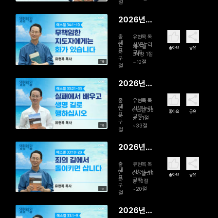
백성을 돌
절
보는 참된
2026년
목자
08월 01일
출
유현목 목
무책임한
대
연
사/온누리
에스겔
좋아요
공유
표
자
교회
지도자에게
34장 1절
구
~10절
11분
는 화가 있
절
습니다
2026년
07월 31일
출
유현목 목
실패에서
대
연
사/온누리
에스겔 33
좋아요
공유
표
자
교회
배우고 생
장 21절
구
~33절
11분
명 길로 행
절
하십시오
2026년
07월 30
출
유현목 목
일 죄의 길
대
연
사/온누리
에스겔 33
좋아요
공유
표
자
교회
에서 돌이
장 10절
구
~20절
11분
키면 삽니
절
다
2026년