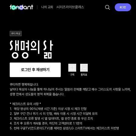
시리즈
라이브
클래스
나의 교회
로그인
큐티·묵상
로그인 후 재생하기
구독
통독표
큐티하면 행복해집니다.

날마다 묵상과 나눔을 통해 하나님이 주시는 말씀과 은혜를 깨닫고 예수 그리스도의 사랑을 느끼며, 

성령 안에서 성도들의 영적 회복을 돕습니다.

* 체크리스트 유의 사항 *

1.  해당 영상의 90%(재생 시간 기준) 이상 시청 시 체크 인정

2. 일부 구간 건너 뛰기 시 미 인정, 배속 이용 시 시청 시간 미달에 유의

3. 체크리스트 오류 발생 시 앱 업데이트, 앱 완전 종료 등 우선 조치

4. 조치 후 오류가 계속될 경우, 하단의 고객센터로 1:1문의 

5. 현재 구글TV(안드로이드TV)를 제외한 삼성/LG 스마트TV에서는 체크리스트 미반영