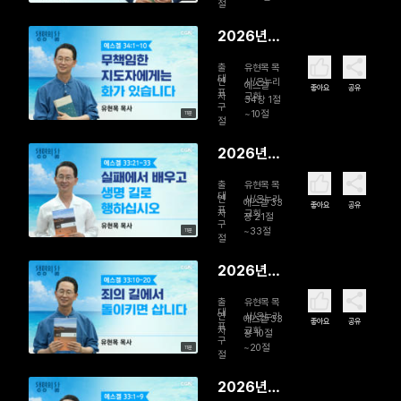
백성을 돌
절
보는 참된
2026년
목자
08월 01일
출
유현목 목
무책임한
대
연
사/온누리
에스겔
좋아요
공유
표
자
교회
지도자에게
34장 1절
구
~10절
11분
는 화가 있
절
습니다
2026년
07월 31일
출
유현목 목
실패에서
대
연
사/온누리
에스겔 33
좋아요
공유
표
자
교회
배우고 생
장 21절
구
~33절
11분
명 길로 행
절
하십시오
2026년
07월 30
출
유현목 목
일 죄의 길
대
연
사/온누리
에스겔 33
좋아요
공유
표
자
교회
에서 돌이
장 10절
구
~20절
11분
키면 삽니
절
다
2026년