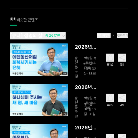
회차
비슷한 콘텐츠
[큐티] 생명의 삶
총 2617편
최신화부터
첫화부터
2026년
08월 07
출
박종길 목
일 에덴동
대
연
사/온누리
에스겔
좋아요
공유
표
자
교회
산처럼 회
36장 32
구
절~38절
10분
복시키시는
절
은혜
2026년
08월 06
출
박종길 목
일 하나님
대
연
사/온누리
에스겔
좋아요
공유
표
자
교회
이 주시는
36장 16
구
절~31절
11분
새 영, 새 마
절
음
2026년
08월 05