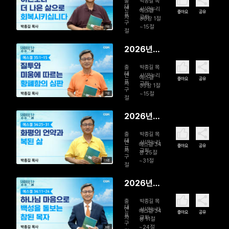
출
박종길 목
일 이전보
대
연
사/온누리
에스겔
좋아요
공유
표
자
교회
다 더 나은
36장 1절
구
~15절
11분
삶으로 회
절
복시킵니다
2026년
08월 04
출
박종길 목
일 질투와
대
연
사/온누리
에스겔
좋아요
공유
표
자
교회
미움에 따
35장 1절
구
~15절
11분
르는 황폐
절
함의 심판
2026년
08월 03
출
박종길 목
일 화평의
대
연
사/온누리
에스겔 34
좋아요
공유
표
자
교회
언약과 복
장 25절
구
~31절
09분
된 삶
절
2026년
08월 02
출
박종길 목
일 하나님
대
연
사/온누리
에스겔 34
좋아요
공유
표
자
교회
마음으로
장 11절
구
~24절
10분