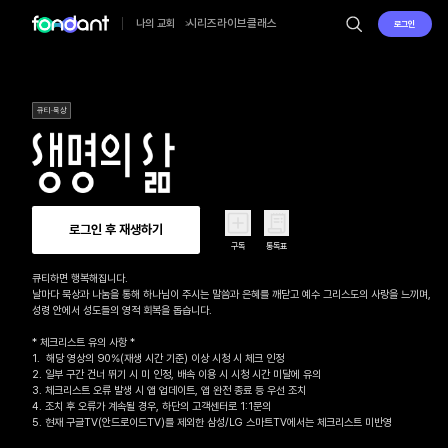
시리즈
라이브
클래스
나의 교회
로그인
큐티·묵상
로그인 후 재생하기
구독
통독표
큐티하면 행복해집니다.

날마다 묵상과 나눔을 통해 하나님이 주시는 말씀과 은혜를 깨닫고 예수 그리스도의 사랑을 느끼며, 

성령 안에서 성도들의 영적 회복을 돕습니다.

* 체크리스트 유의 사항 *

1.  해당 영상의 90%(재생 시간 기준) 이상 시청 시 체크 인정

2. 일부 구간 건너 뛰기 시 미 인정, 배속 이용 시 시청 시간 미달에 유의

3. 체크리스트 오류 발생 시 앱 업데이트, 앱 완전 종료 등 우선 조치

4. 조치 후 오류가 계속될 경우, 하단의 고객센터로 1:1문의 

5. 현재 구글TV(안드로이드TV)를 제외한 삼성/LG 스마트TV에서는 체크리스트 미반영