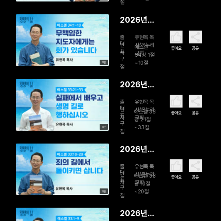
백성을 돌
절
보는 참된
2026년
목자
08월 01일
출
유현목 목
무책임한
대
연
사/온누리
에스겔
좋아요
공유
표
자
교회
지도자에게
34장 1절
구
~10절
11분
는 화가 있
절
습니다
2026년
07월 31일
출
유현목 목
실패에서
대
연
사/온누리
에스겔 33
좋아요
공유
표
자
교회
배우고 생
장 21절
구
~33절
11분
명 길로 행
절
하십시오
2026년
07월 30
출
유현목 목
일 죄의 길
대
연
사/온누리
에스겔 33
좋아요
공유
표
자
교회
에서 돌이
장 10절
구
~20절
11분
키면 삽니
절
다
2026년