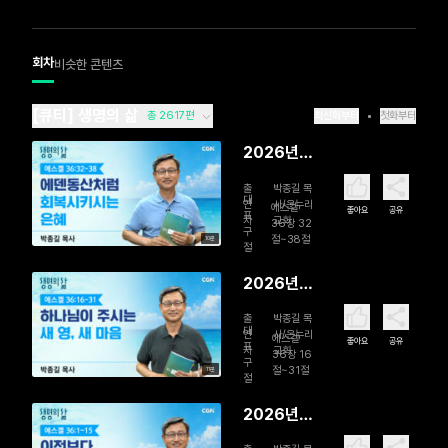
회차
비슷한 콘텐츠
[큐티] 생명의 삶
총 2617편
최신화부터
첫화부터
2026년
08월 07
출
박종길 목
일 에덴동
대
연
사/온누리
에스겔
좋아요
공유
표
자
교회
산처럼 회
36장 32
구
절~38절
10분
복시키시는
절
은혜
2026년
08월 06
출
박종길 목
일 하나님
대
연
사/온누리
에스겔
좋아요
공유
표
자
교회
이 주시는
36장 16
구
절~31절
11분
새 영, 새 마
절
음
2026년
08월 05