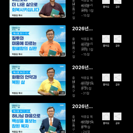
출
박종길 목
일 이전보
대
연
사/온누리
에스겔
좋아요
공유
표
자
교회
다 더 나은
36장 1절
구
~15절
11분
삶으로 회
절
복시킵니다
2026년
08월 04
출
박종길 목
일 질투와
대
연
사/온누리
에스겔
좋아요
공유
표
자
교회
미움에 따
35장 1절
구
~15절
11분
르는 황폐
절
함의 심판
2026년
08월 03
출
박종길 목
일 화평의
대
연
사/온누리
에스겔 34
좋아요
공유
표
자
교회
언약과 복
장 25절
구
~31절
09분
된 삶
절
2026년
08월 02
출
박종길 목
일 하나님
대
연
사/온누리
에스겔 34
좋아요
공유
표
자
교회
마음으로
장 11절
구
~24절
10분