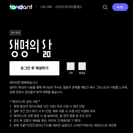
시리즈
라이브
클래스
나의 교회
로그인
큐티·묵상
로그인 후 재생하기
구독
통독표
큐티하면 행복해집니다.

날마다 묵상과 나눔을 통해 하나님이 주시는 말씀과 은혜를 깨닫고 예수 그리스도의 사랑을 느끼며, 

성령 안에서 성도들의 영적 회복을 돕습니다.

* 체크리스트 유의 사항 *

1.  해당 영상의 90%(재생 시간 기준) 이상 시청 시 체크 인정

2. 일부 구간 건너 뛰기 시 미 인정, 배속 이용 시 시청 시간 미달에 유의

3. 체크리스트 오류 발생 시 앱 업데이트, 앱 완전 종료 등 우선 조치

4. 조치 후 오류가 계속될 경우, 하단의 고객센터로 1:1문의 

5. 현재 구글TV(안드로이드TV)를 제외한 삼성/LG 스마트TV에서는 체크리스트 미반영