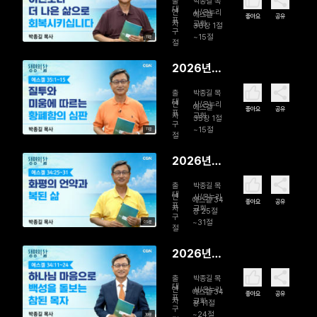
출
박종길 목
일 이전보
대
연
사/온누리
에스겔
좋아요
공유
표
자
교회
다 더 나은
36장 1절
구
~15절
11분
삶으로 회
절
복시킵니다
2026년
08월 04
출
박종길 목
일 질투와
대
연
사/온누리
에스겔
좋아요
공유
표
자
교회
미움에 따
35장 1절
구
~15절
11분
르는 황폐
절
함의 심판
2026년
08월 03
출
박종길 목
일 화평의
대
연
사/온누리
에스겔 34
좋아요
공유
표
자
교회
언약과 복
장 25절
구
~31절
09분
된 삶
절
2026년
08월 02
출
박종길 목
일 하나님
대
연
사/온누리
에스겔 34
좋아요
공유
표
자
교회
마음으로
장 11절
구
~24절
10분