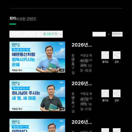
회차
비슷한 콘텐츠
[큐티] 생명의 삶
총 2617편
최신화부터
첫화부터
2026년
08월 07
출
박종길 목
일 에덴동
대
연
사/온누리
에스겔
좋아요
공유
표
자
교회
산처럼 회
36장 32
구
절~38절
10분
복시키시는
절
은혜
2026년
08월 06
출
박종길 목
일 하나님
대
연
사/온누리
에스겔
좋아요
공유
표
자
교회
이 주시는
36장 16
구
절~31절
11분
새 영, 새 마
절
음
2026년
08월 05