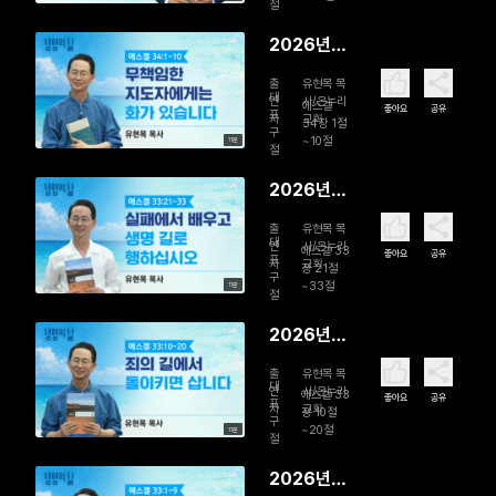
백성을 돌
절
보는 참된
2026년
목자
08월 01일
출
유현목 목
무책임한
대
연
사/온누리
에스겔
좋아요
공유
표
자
교회
지도자에게
34장 1절
구
~10절
11분
는 화가 있
절
습니다
2026년
07월 31일
출
유현목 목
실패에서
대
연
사/온누리
에스겔 33
좋아요
공유
표
자
교회
배우고 생
장 21절
구
~33절
11분
명 길로 행
절
하십시오
2026년
07월 30
출
유현목 목
일 죄의 길
대
연
사/온누리
에스겔 33
좋아요
공유
표
자
교회
에서 돌이
장 10절
구
~20절
11분
키면 삽니
절
다
2026년