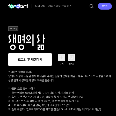
시리즈
라이브
클래스
나의 교회
로그인
큐티·묵상
로그인 후 재생하기
구독
통독표
큐티하면 행복해집니다.

날마다 묵상과 나눔을 통해 하나님이 주시는 말씀과 은혜를 깨닫고 예수 그리스도의 사랑을 느끼며, 

성령 안에서 성도들의 영적 회복을 돕습니다.

* 체크리스트 유의 사항 *

1.  해당 영상의 90%(재생 시간 기준) 이상 시청 시 체크 인정

2. 일부 구간 건너 뛰기 시 미 인정, 배속 이용 시 시청 시간 미달에 유의

3. 체크리스트 오류 발생 시 앱 업데이트, 앱 완전 종료 등 우선 조치

4. 조치 후 오류가 계속될 경우, 하단의 고객센터로 1:1문의 

5. 현재 구글TV(안드로이드TV)를 제외한 삼성/LG 스마트TV에서는 체크리스트 미반영