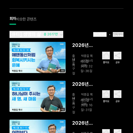
회차
비슷한 콘텐츠
[큐티] 생명의 삶
총 2617편
최신화부터
첫화부터
2026년
08월 07
출
박종길 목
일 에덴동
대
연
사/온누리
에스겔
좋아요
공유
표
자
교회
산처럼 회
36장 32
구
절~38절
10분
복시키시는
절
은혜
2026년
08월 06
출
박종길 목
일 하나님
대
연
사/온누리
에스겔
좋아요
공유
표
자
교회
이 주시는
36장 16
구
절~31절
11분
새 영, 새 마
절
음
2026년
08월 05