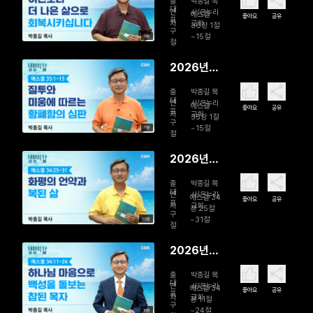
출
박종길 목
일 이전보
대
연
사/온누리
에스겔
좋아요
공유
표
자
교회
다 더 나은
36장 1절
구
~15절
11분
삶으로 회
절
복시킵니다
2026년
08월 04
출
박종길 목
일 질투와
대
연
사/온누리
에스겔
좋아요
공유
표
자
교회
미움에 따
35장 1절
구
~15절
11분
르는 황폐
절
함의 심판
2026년
08월 03
출
박종길 목
일 화평의
대
연
사/온누리
에스겔 34
좋아요
공유
표
자
교회
언약과 복
장 25절
구
~31절
09분
된 삶
절
2026년
08월 02
출
박종길 목
일 하나님
대
연
사/온누리
에스겔 34
좋아요
공유
표
자
교회
마음으로
장 11절
구
~24절
10분