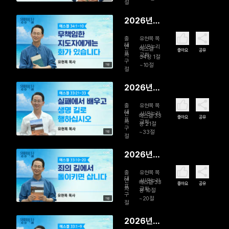
백성을 돌
절
보는 참된
2026년
목자
08월 01일
출
유현목 목
무책임한
대
연
사/온누리
에스겔
좋아요
공유
표
자
교회
지도자에게
34장 1절
구
~10절
11분
는 화가 있
절
습니다
2026년
07월 31일
출
유현목 목
실패에서
대
연
사/온누리
에스겔 33
좋아요
공유
표
자
교회
배우고 생
장 21절
구
~33절
11분
명 길로 행
절
하십시오
2026년
07월 30
출
유현목 목
일 죄의 길
대
연
사/온누리
에스겔 33
좋아요
공유
표
자
교회
에서 돌이
장 10절
구
~20절
11분
키면 삽니
절
다
2026년