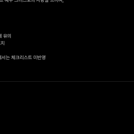
 유의

치

V에서는 체크리스트 미반영