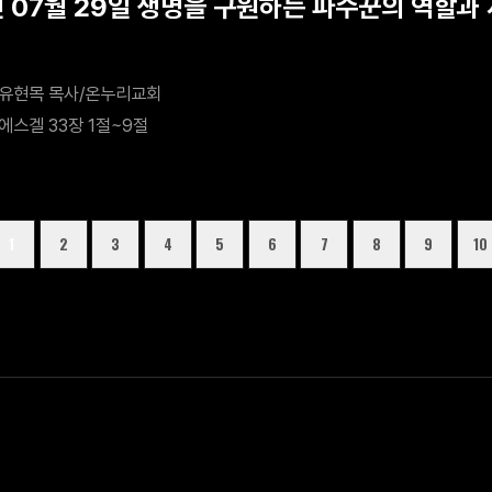
년 07월 29일 생명을 구원하는 파수꾼의 역할과
유현목 목사/온누리교회
에스겔 33장 1절~9절
1
2
3
4
5
6
7
8
9
10