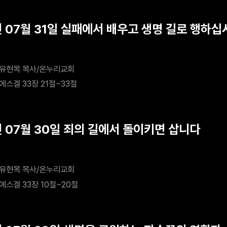
년 07월 31일 실패에서 배우고 생명 길로 행하십
유현목 목사/온누리교회
에스겔 33장 21절~33절
년 07월 30일 죄의 길에서 돌이키면 삽니다
유현목 목사/온누리교회
에스겔 33장 10절~20절