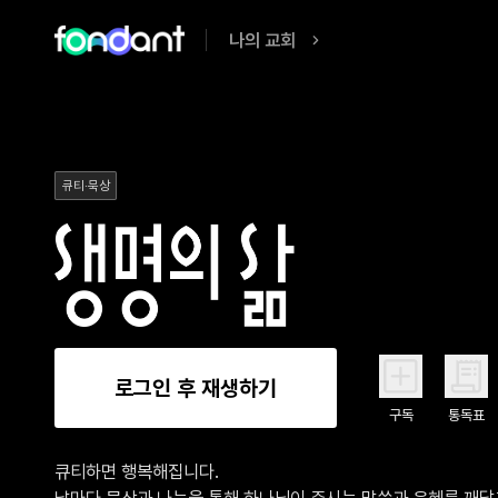
나의 교회
큐티·묵상
로그인 후 재생하기
구독
통독표
큐티하면 행복해집니다.

날마다 묵상과 나눔을 통해 하나님이 주시는 말씀과 은혜를 깨닫고