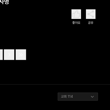
 사명
좋아요
공유
교회 114