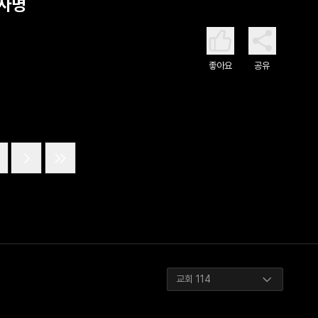
 사명
좋아요
공유
교회 114