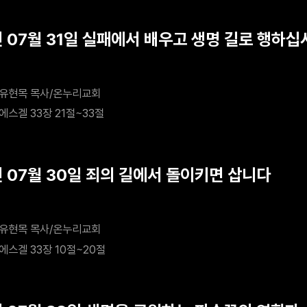
년 07월 31일 실패에서 배우고 생명 길로 행하십
유현목 목사/온누리교회
에스겔 33장 21절~33절
년 07월 30일 죄의 길에서 돌이키면 삽니다
유현목 목사/온누리교회
에스겔 33장 10절~20절