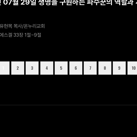
년 07월 29일 생명을 구원하는 파수꾼의 역할과
유현목 목사/온누리교회
에스겔 33장 1절~9절
1
2
3
4
5
6
7
8
9
10