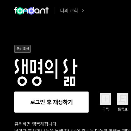
나의 교회
큐티·묵상
로그인 후 재생하기
구독
통독표
큐티하면 행복해집니다.

날마다 묵상과 나눔을 통해 하나님이 주시는 말씀과 은혜를 깨닫고