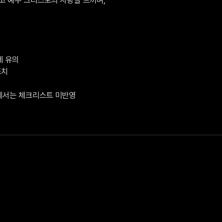
 유의

치

V에서는 체크리스트 미반영