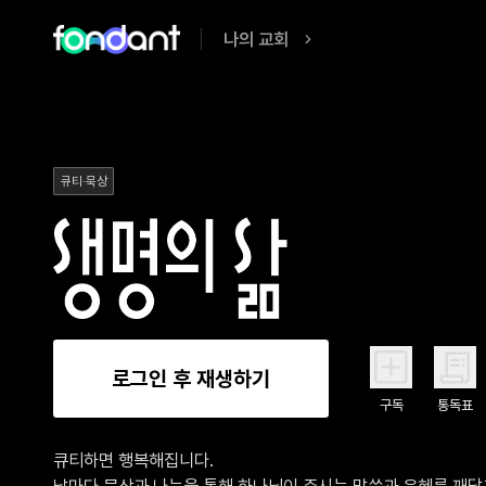
나의 교회
큐티·묵상
로그인 후 재생하기
구독
통독표
큐티하면 행복해집니다.

날마다 묵상과 나눔을 통해 하나님이 주시는 말씀과 은혜를 깨닫고