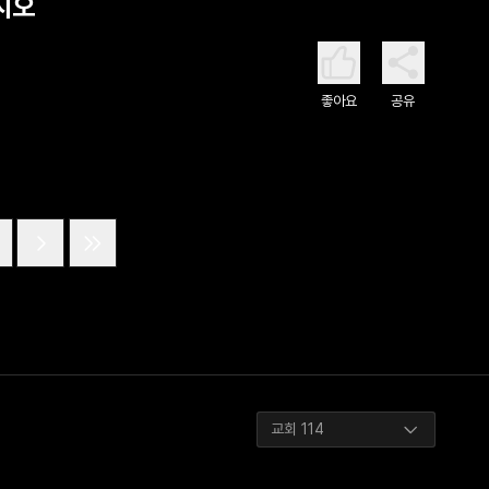
시오
좋아요
공유
교회 114