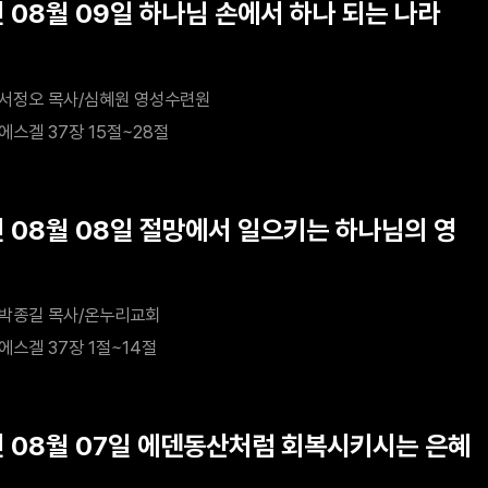
년 08월 09일 하나님 손에서 하나 되는 나라
서정오 목사/심혜원 영성수련원
에스겔 37장 15절~28절
년 08월 08일 절망에서 일으키는 하나님의 영
박종길 목사/온누리교회
에스겔 37장 1절~14절
년 08월 07일 에덴동산처럼 회복시키시는 은혜