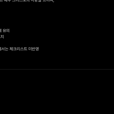
 유의

치

V에서는 체크리스트 미반영