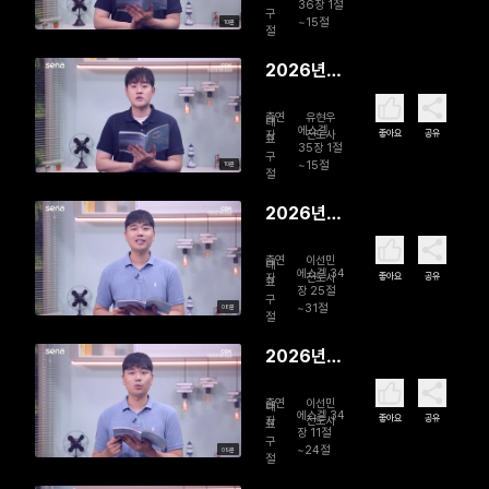
줄게
36장 1절
구
~15절
10분
절
2026년
08월 04
출연
유현우
일 하나님
대
에스겔
좋아요
공유
자
전도사
표
의 참교육
35장 1절
구
~15절
10분
절
2026년
08월 03
출연
이선민
일 나의 완
대
에스겔 34
좋아요
공유
자
전도사
표
벽한 목자
장 25절
구
~31절
08분
절
2026년
08월 02
출연
이선민
일 다시, 목
대
에스겔 34
좋아요
공유
자
전도사
표
자의 품으
장 11절
구
~24절
09분
로
절