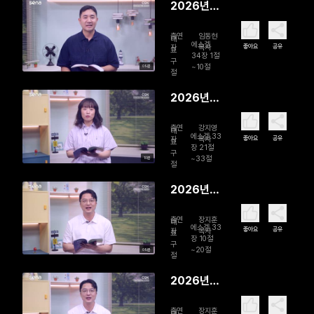
2026년
08월 01일
출연
임동현
양 떼를 찾
대
에스겔
좋아요
공유
자
목사
표
아서
34장 1절
구
~10절
09분
절
2026년
07월 31일
출연
강지영
들었으면
대
에스겔 33
좋아요
공유
자
목사
표
행하라!
장 21절
구
~33절
10분
절
2026년
07월 30
출연
장지훈
일 ‘오늘’을
대
에스겔 33
좋아요
공유
자
목사
표
보신다
장 10절
구
~20절
09분
절
2026년
07월 29
출연
장지훈
대