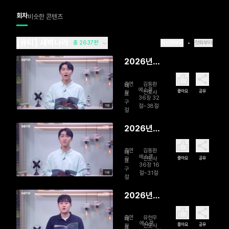
회차
비슷한 콘텐츠
[큐티] 새벽나라
총 2637편
최신화부터
첫화부터
2026년
08월 07
출연
김동환
일 함께 걸
대
에스겔
좋아요
공유
자
전도사
표
으시는 주
36장 32
구
절~38절
10분
님
절
2026년
08월 06
출연
김동환
일 영혼 리
대
에스겔
좋아요
공유
자
전도사
표
모델링
36장 16
구
절~31절
10분
절
2026년
08월 05
출연
유현우
일 회복을
대
에스겔
좋아요
공유
자
전도사
표