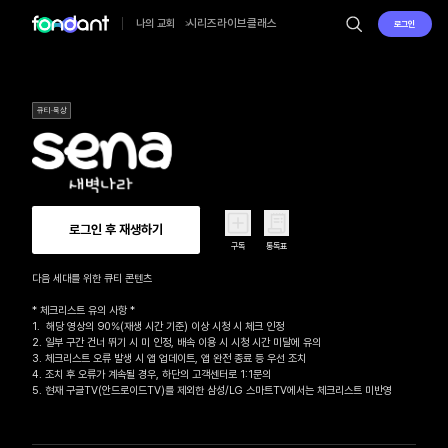
시리즈
라이브
클래스
나의 교회
로그인
큐티·묵상
로그인 후 재생하기
구독
통독표
다음 세대를 위한 큐티 콘텐츠

* 체크리스트 유의 사항 *

1.  해당 영상의 90%(재생 시간 기준) 이상 시청 시 체크 인정

2. 일부 구간 건너 뛰기 시 미 인정, 배속 이용 시 시청 시간 미달에 유의

3. 체크리스트 오류 발생 시 앱 업데이트, 앱 완전 종료 등 우선 조치

4. 조치 후 오류가 계속될 경우, 하단의 고객센터로 1:1문의 

5. 현재 구글TV(안드로이드TV)를 제외한 삼성/LG 스마트TV에서는 체크리스트 미반영