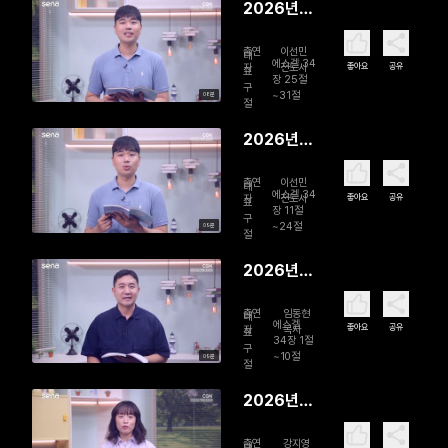
2026년
08월 03
출연
이선민
일 나의 완
대
에스겔 34
좋아요
공유
자
전도사
표
벽한 목자
장 25절
구
~31절
08분
절
2026년
08월 02
출연
이선민
일 다시, 목
대
에스겔 34
좋아요
공유
자
전도사
표
자의 품으
장 11절
구
~24절
09분
로
절
2026년
08월 01일
출연
임동현
양 떼를 찾
대
에스겔
좋아요
공유
자
목사
표
아서
34장 1절
구
~10절
09분
절
2026년
07월 31일
출연
강지영
대