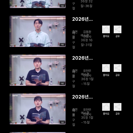
으시는 주
36장 32
구
절~38절
10분
님
절
2026년
08월 06
출연
김동환
일 영혼 리
대
에스겔
좋아요
공유
자
전도사
표
모델링
36장 16
구
절~31절
10분
절
2026년
08월 05
출연
유현우
일 회복을
대
에스겔
좋아요
공유
자
전도사
표
줄게
36장 1절
구
~15절
10분
절
2026년
08월 04
출연
유현우
일 하나님
대
에스겔
좋아요
공유
자
전도사
표
의 참교육
35장 1절
구
~15절
10분
절