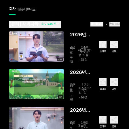
회차
비슷한 콘텐츠
[큐티] 새벽나라
총 2639편
최신화부터
첫화부터
2026년
08월 09
출연
전준호
일 합체! 두
대
에스겔 37
좋아요
공유
자
전도사
표
막대기
장 15절
구
~28절
09분
절
2026년
08월 08
출연
임동현
일 마른 뼈
대
에스겔 37
좋아요
공유
자
목사
표
야, 살아나
장 1절
구
~14절
10분
라!
절
2026년
08월 07
출연
김동환
일 함께 걸
대
에스겔
좋아요
공유
자
전도사
표