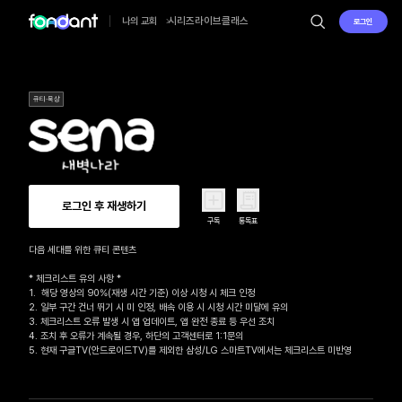
시리즈
라이브
클래스
나의 교회
로그인
큐티·묵상
로그인 후 재생하기
구독
통독표
다음 세대를 위한 큐티 콘텐츠

* 체크리스트 유의 사항 *

1.  해당 영상의 90%(재생 시간 기준) 이상 시청 시 체크 인정

2. 일부 구간 건너 뛰기 시 미 인정, 배속 이용 시 시청 시간 미달에 유의

3. 체크리스트 오류 발생 시 앱 업데이트, 앱 완전 종료 등 우선 조치

4. 조치 후 오류가 계속될 경우, 하단의 고객센터로 1:1문의 

5. 현재 구글TV(안드로이드TV)를 제외한 삼성/LG 스마트TV에서는 체크리스트 미반영