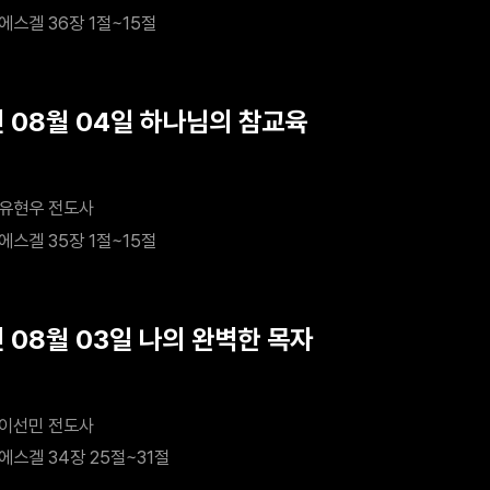
에스겔 36장 1절~15절
년 08월 04일 하나님의 참교육
유현우 전도사
에스겔 35장 1절~15절
년 08월 03일 나의 완벽한 목자
이선민 전도사
에스겔 34장 25절~31절