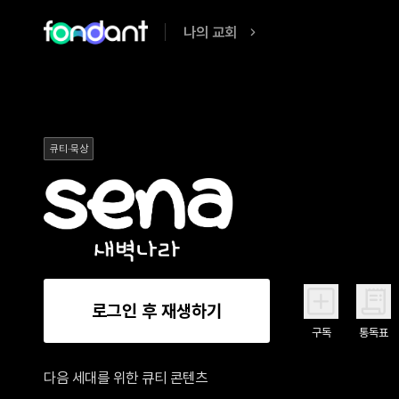
나의 교회
큐티·묵상
로그인 후 재생하기
구독
통독표
다음 세대를 위한 큐티 콘텐츠
