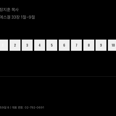
장지훈 목사
에스겔 33장 1절~9절
1
2
3
4
5
6
7
8
9
10
9길 8 | 대표 번호: 02-792-0691