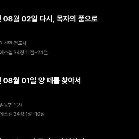
 08월 02일 다시, 목자의 품으로
이선민 전도사
에스겔 34장 11절~24절
 08월 01일 양 떼를 찾아서
임동현 목사
에스겔 34장 1절~10절